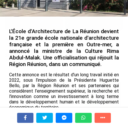
L'École d'Architecture de La Réunion devient
la 21e grande école nationale d'architecture
Après 5 ans à la SARA aux
En juin 2026, les prix à la
française et la première en Outre-mer, a
Antilles, Olivier Cotta prend
consommation diminuent à
la direction générale de la
La Réunion et augmentent à
annoncé la ministre de la Culture Rima
Société Réunionnaise des
Mayotte (Insee)
Abdul-Malak. Une officialisation qui réjouit la
Produits Pétroliers
Région Réunion, dans un communiqué.
le 04/08/2026
le 05/08/2026
Cette annonce est le résultat d’un long travail initié en
2022, sous l’impulsion de la Présidente Huguette
Bello, par la Région Réunion et ses partenaires qui
INTERVIEW. À Wallis-et-Futuna, un
considèrent l’enseignement supérieur, la recherche et
tourisme authentique et durable en
l’innovation comme un investissement à long terme
plein essor...
dans le développement humain et le développement
le 04/08/2026
économique du territoire.
Prix à la consommation en juin 2026 :
Des formations d'excellence associées à des espaces
progression en Guadeloupe, recul en
de haute qualité technologique et environnementale
À la une
Tv
Radio
A Propos
Fil Info
Guyane...