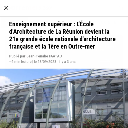
À LA UNE
POLITIQUE
ECONOMIE
SOCIÉTÉ
Enseignement supérieur : L’École
d'Architecture de La Réunion devient la
21e grande école nationale d'architecture
française et la 1ère en Outre-mer
Publié par Jean-Tenahe FAATAU
~2 min lecture | le 28/09/2023 - il y a 3 ans
Avec VEENI, le Guadeloupéen Yanis Foy entend
participer au développement touristique des
Outre-mer
le 06/08/2026