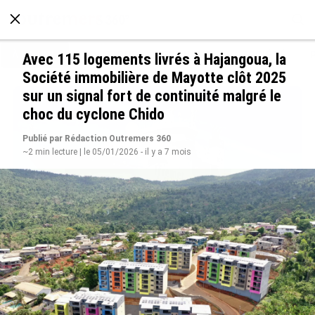
À LA UNE
POLITIQUE
ECONOMIE
SOCIÉTÉ
Avec 115 logements livrés à Hajangoua, la
Société immobilière de Mayotte clôt 2025
sur un signal fort de continuité malgré le
choc du cyclone Chido
Publié par Rédaction Outremers 360
~2 min lecture | le 05/01/2026 - il y a 7 mois
Rapport 2025 de l’Ifremer : un engagement
décisif dans les Outre-mer
le 07/08/2026