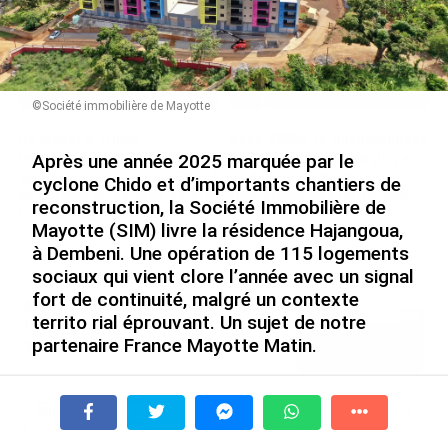
©Société immobilière de Mayotte
De Messi à Trump :
Avec VEENI, le Guadeloupéen
l’expérience internationale
Yanis Foy entend participer
Après une année 2025 marquée par le
du Martiniquais Benoît Etinof
au développement
cyclone Chido et d’importants chantiers de
au service du Karibea Sainte-
touristique des Outre-mer
reconstruction, la Société Immobilière de
Luce en Martinique
le 06/08/2026
Mayotte (SIM) livre la résidence Hajangoua,
le 07/08/2026
à Dembeni. Une opération de 115 logements
sociaux qui vient clore l’année avec un signal
fort de continuité, malgré un contexte
Après 5 ans à la SARA aux Antilles,
territo rial éprouvant. Un sujet de notre
Olivier Cotta prend la direction
partenaire France Mayotte Matin.
générale de...
le 05/08/2026
L’année 2025 s’achève sur une note concrète pour le
logement social à Mayotte. À Hajangoua, dans la
En juin 2026, les prix à la
commune de Dembeni, la Société Immobilière de
consommation diminuent à
À la une
Tv
Radio
A Propos
Fil Info
Mayotte annonce la livraison de la résidence
La Réunion et augmentent à ...