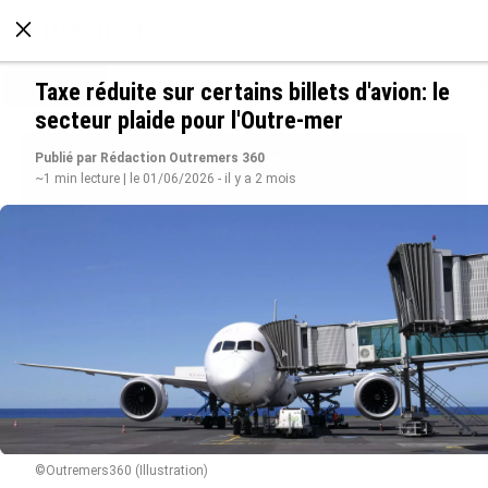
À LA UNE
POLITIQUE
ECONOMIE
SOCIÉTÉ
Taxe réduite sur certains billets d'avion: le
secteur plaide pour l'Outre-mer
Publié par Rédaction Outremers 360
~1 min lecture | le 01/06/2026 - il y a 2 mois
Avec VEENI, le Guadeloupéen Yanis Foy entend
participer au développement touristique des
Outre-mer
le 06/08/2026
©Outremers360 (Illustration)