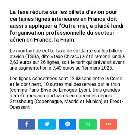
La taxe réduite sur les billets d'avion pour
certaines lignes intérieures en France doit
aussi s'appliquer à l'Outre-mer, a plaidé lundi
l'organisation professionnelle du secteur
aérien en France, la Fnam.
Après 5 ans à la SARA aux
En juin 2026, les prix à la
Antilles, Olivier Cotta prend
consommation diminuent à
Le montant de cette taxe de solidarité sur les billets
la direction générale de la
La Réunion et augmentent à
d'avion (TSBA, dite «taxe Chirac») a été ramené lundi à
Société Réunionnaise des
Mayotte (Insee)
2,63 euros sur 26 lignes, soit le tarif qui prévalait avant
Produits Pétroliers
le 04/08/2026
une augmentation à 7,40 euros au 1er mars 2025.
le 05/08/2026
Les lignes concernées sont 12 liaisons entre la Corse
et le continent, 10 autres mal desservies par le train
(comme Paris-Brive ou Limoges-Lyon), trois grandes
INTERVIEW. À Wallis-et-Futuna, un
plateformes aéroportuaires européennes depuis
tourisme authentique et durable en
Strasbourg (Copenhague, Madrid et Munich) et Brest-
plein essor...
Ouessant.
le 04/08/2026
Lire aussi :
Assemblée nationale : Les députés
Prix à la consommation en juin 2026 :
exonèrent les Ultramarins de taxe sur le transport
progression en Guadeloupe, recul en
aérien
À la une
Tv
Radio
A Propos
Fil Info
Guyane...