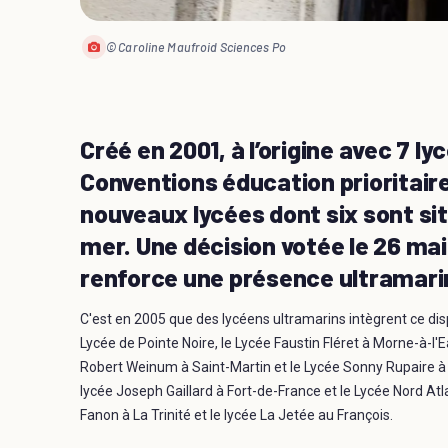
© Caroline Maufroid Sciences Po
Créé en 2001, à l’origine avec 7 l
Conventions éducation prioritair
nouveaux lycées dont six sont sit
mer. Une décision votée le 26 mai p
renforce une présence ultramarin
C'est en 2005 que des lycéens ultramarins intègrent ce dis
Lycée de Pointe Noire, le Lycée Faustin Fléret à Morne-à-l'
Robert Weinum à Saint-Martin et le Lycée Sonny Rupaire à S
lycée Joseph Gaillard à Fort-de-France et le Lycée Nord Atl
Fanon à La Trinité et le lycée La Jetée au François.