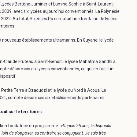
 Lycées Bertène Juminer et Lumina Sophie à Saint-Laurent-
s 2009, avec six lycées aujourd'hui conventionnés. La Polynésie
2022. Au total, Sciences Po comptait une trentaine de lycées
ritoires.
x nouveaux établissements ultramarins. En Guyane, le lycée
an-Claude Fruteau à Saint-Benoît, le lycée Mahatma Gandhi à
mpte désormais dix lycées conventionnés, ce qui en fait l'un
spositif.
e Petite Terre à Dzaoudzi et le lycée du Nord à Acoua. Le
n 2021, compte désormais six établissements partenaires.
out sur le territoire »
bition fondatrice du programme :
«Depuis 25 ans, le dispositif
oin de s’opposer, au contraire se conjuguent. Je suis très