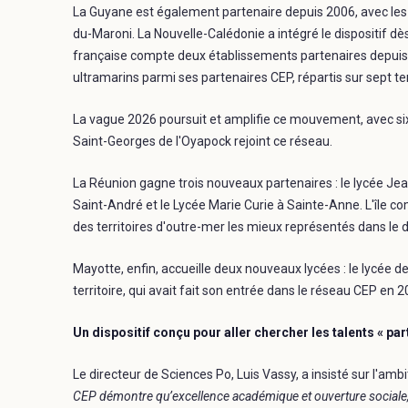
La Guyane est également partenaire depuis 2006, avec les
du-Maroni. La Nouvelle-Calédonie a intégré le dispositif dè
française compte deux établissements partenaires depuis 
ultramarins parmi ses partenaires CEP, répartis sur sept ter
La vague 2026 poursuit et amplifie ce mouvement, avec si
Saint-Georges de l'Oyapock rejoint ce réseau.
La Réunion gagne trois nouveaux partenaires : le lycée Je
Saint-André et le Lycée Marie Curie à Sainte-Anne. L'île co
des territoires d'outre-mer les mieux représentés dans le di
Mayotte, enfin, accueille deux nouveaux lycées : le lycée d
territoire, qui avait fait son entrée dans le réseau CEP e
Un dispositif conçu pour aller chercher les talents « part
Le directeur de Sciences Po, Luis Vassy, a insisté sur l'am
CEP démontre qu’excellence académique et ouverture sociale, l