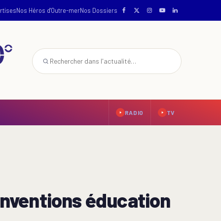
rtises
Nos Héros d'Outre-mer
Nos Dossiers
RADIO
TV
Conventions éducation