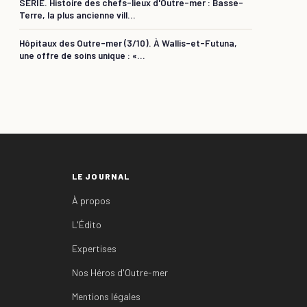
SÉRIE. Histoire des chefs-lieux d'Outre-mer : Basse-
Terre, la plus ancienne vill...
Hôpitaux des Outre-mer (3/10). À Wallis-et-Futuna,
une offre de soins unique : «...
LE JOURNAL
À propos
L'Édito
Expertises
Nos Héros d'Outre-mer
Mentions légales