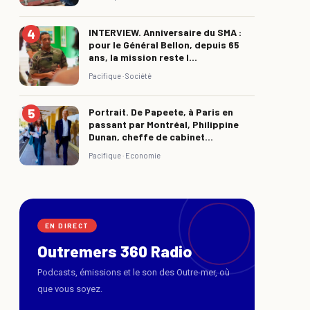
INTERVIEW. Anniversaire du SMA :
pour le Général Bellon, depuis 65
ans, la mission reste l...
Pacifique ·
Société
Portrait. De Papeete, à Paris en
passant par Montréal, Philippine
Dunan, cheffe de cabinet...
Pacifique ·
Economie
EN DIRECT
Outremers 360 Radio
Podcasts, émissions et le son des Outre-mer, où
que vous soyez.