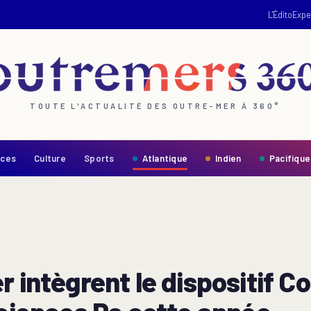
L'Édito
Expe
TOUTE L'ACTUALITÉ DES OUTRE-MER À 360°
nces
Culture
Sports
Atlantique
Indien
Pacifique
r intègrent le dispositif 