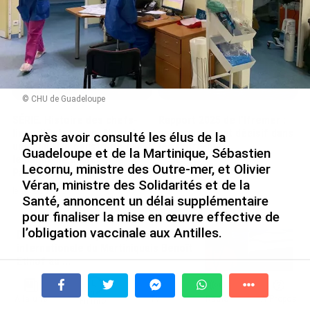
le 09/08/2026
© CHU de Guadeloupe
SÉRIE. Histoire des chefs-
Rapport 2025 de l’Ifremer :
lieux d’Outre-mer : Nouméa,
un engagement décisif dans
Après avoir consulté les élus de la
une capitale construite par
les Outre-mer
Guadeloupe et de la Martinique, Sébastien
le bagne, le nickel et le
le 07/08/2026
Lecornu, ministre des Outre-mer, et Olivier
Pacifique
Véran, ministre des Solidarités et de la
le 08/08/2026
Santé, annoncent un délai supplémentaire
pour finaliser la mise en œuvre effective de
l’obligation vaccinale aux Antilles.
De Messi à Trump : l’expérience
internationale du Martiniquais Benoît
Etinof au ...
le 07/08/2026
Dans un communiqué publié ce vendredi 26 novembre,
les deux Ministres ont indiqué que « si la loi de la
À la une
Tv
Radio
A Propos
Fil Info
Avec VEENI, le Guadeloupéen Yanis
République doit s’appliquer dans tous les