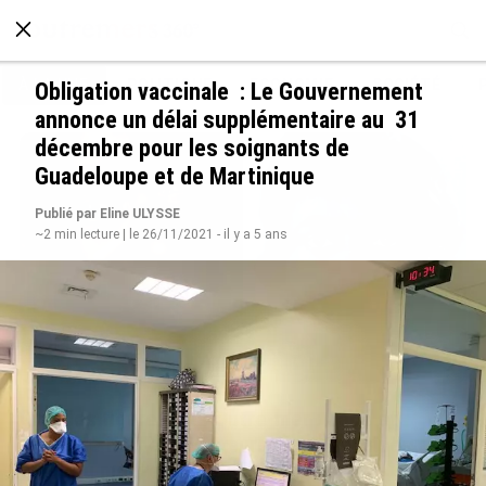
À LA UNE
POLITIQUE
ECONOMIE
SOCIÉTÉ
Obligation vaccinale : Le Gouvernement
annonce un délai supplémentaire au 31
décembre pour les soignants de
Guadeloupe et de Martinique
Publié par Eline ULYSSE
~2 min lecture | le 26/11/2021 - il y a 5 ans
Grandes figures des Outre-mer : Jane et
Paulette Nardal, les sœurs martiniquaises au
cœur du mouvement de la négritude