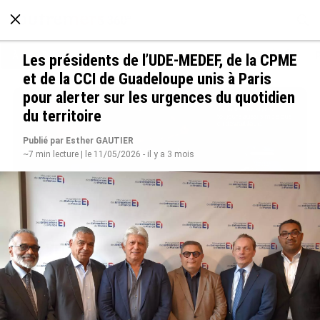
À LA UNE
POLITIQUE
ECONOMIE
SOCIÉTÉ
Les présidents de l’UDE-MEDEF, de la CPME
et de la CCI de Guadeloupe unis à Paris
pour alerter sur les urgences du quotidien
du territoire
Publié par Esther GAUTIER
~7 min lecture | le 11/05/2026 - il y a 3 mois
Avec VEENI, le Guadeloupéen Yanis Foy entend
participer au développement touristique des
Outre-mer
le 06/08/2026