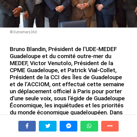
©Outremers360
Après 5 ans à la SARA aux
En juin 2026, les prix à la
Antilles, Olivier Cotta prend
consommation diminuent à
Bruno Blandin, Président de l’UDE-MEDEF
la direction générale de la
La Réunion et augmentent à
Guadeloupe et du comité outre-mer du
Société Réunionnaise des
Mayotte (Insee)
MEDEF, Victor Venutolo, Président de la
Produits Pétroliers
le 04/08/2026
CPME Guadeloupe, et Patrick Vial-Collet,
le 05/08/2026
Président de la CCI des Îles de Guadeloupe
et de l’ACCIOM, ont effectué cette semaine
un déplacement officiel à Paris pour porter
INTERVIEW. À Wallis-et-Futuna, un
d’une seule voix, sous l’égide de Guadeloupe
tourisme authentique et durable en
plein essor...
Économique, les inquiétudes et les priorités
le 04/08/2026
du monde économique guadeloupéen. Dans
une interview accordée à Outremers360, les
Prix à la consommation en juin 2026 :
trois Présidents ont détaillé les raisons de
progression en Guadeloupe, recul en
À la une
Tv
Radio
A Propos
cette mobilisation inédite : remettre les
Fil Info
Guyane...