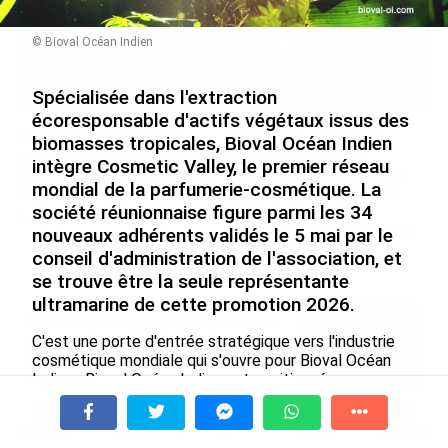
© Bioval Océan Indien
Spécialisée dans l'extraction
écoresponsable d'actifs végétaux issus des
En juin 2026, les prix à la
INTERVIEW. À Wallis-et-
biomasses tropicales, Bioval Océan Indien
consommation diminuent à
Futuna, un tourisme
intègre Cosmetic Valley, le premier réseau
La Réunion et augmentent à
authentique et durable en
mondial de la parfumerie-cosmétique. La
Mayotte (Insee)
plein essor : « L’ambition
société réunionnaise figure parmi les 34
2030 c’est autant de
le 04/08/2026
touristes que d’habitants »
nouveaux adhérents validés le 5 mai par le
conseil d'administration de l'association, et
le 04/08/2026
se trouve être la seule représentante
ultramarine de cette promotion 2026.
Prix à la consommation en juin 2026 :
progression en Guadeloupe, recul en
C'est une porte d'entrée stratégique vers l'industrie
Guyane...
cosmétique mondiale qui s'ouvre pour Bioval Océan
Indien. Bioval Océan Indien est positionnée sur un
le 03/08/2026
créneau hautement stratégique pour l'industrie
cosmétique : le développement de procédés
Hôpitaux des Outre-mer (6/10). En
À la une
Tv
Radio
A Propos
écoresponsables d'extraction et de purification
Fil Info
Polynésie, le Centre hospitalier