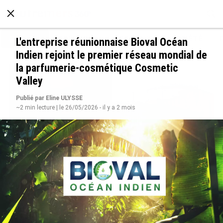
À LA UNE
POLITIQUE
ECONOMIE
SOCIÉTÉ
L'entreprise réunionnaise Bioval Océan
Indien rejoint le premier réseau mondial de
la parfumerie-cosmétique Cosmetic
Valley
Publié par Eline ULYSSE
~2 min lecture | le 26/05/2026 - il y a 2 mois
Après 5 ans à la SARA aux Antilles, Olivier
Cotta prend la direction générale de la Société
Réunionnaise des Produits Pétroliers
le 05/08/2026