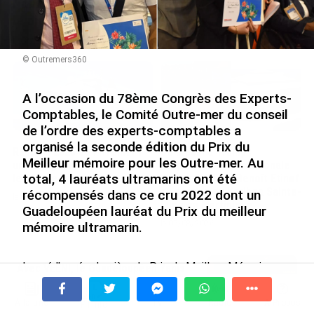
Nouméa, une capitale construite par le bagne,
le nickel et le Pacifique
le 08/08/2026
© Outremers360
A l’occasion du 78ème Congrès des Experts-
Comptables, le Comité Outre-mer du conseil
de l’ordre des experts-comptables a
organisé la seconde édition du Prix du
Rapport 2025 de l’Ifremer :
De Messi à Trump :
Meilleur mémoire pour les Outre-mer. Au
un engagement décisif dans
l’expérience internationale
total, 4 lauréats ultramarins ont été
les Outre-mer
du Martiniquais Benoît Etinof
au service du Karibea Sainte-
récompensés dans ce cru 2022 dont un
le 07/08/2026
Luce en Martinique
Guadeloupéen lauréat du Prix du meilleur
le 07/08/2026
mémoire ultramarin.
Lancé l’année dernière, le Prix du Meilleur Mémoire
Avec VEENI, le Guadeloupéen Yanis
ultramarin a pour vocation de valoriser les talents des
Foy entend participer au
régions ultramarines de la profession et de
développement tourist...
À la une
Tv
Radio
A Propos
récompenser les meilleurs mémoires ultramarins.
Fil Info
le 06/08/2026