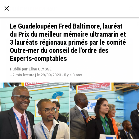
À LA UNE
POLITIQUE
ECONOMIE
SOCIÉTÉ
Le Guadeloupéen Fred Baltimore, lauréat
du Prix du meilleur mémoire ultramarin et
3 lauréats régionaux primés par le comité
Outre-mer du conseil de l'ordre des
Experts-comptables
Publié par Eline ULYSSE
~2 min lecture | le 29/09/2023 - il y a 3 ans
SÉRIE. Histoire des chefs-lieux d’Outre-mer :