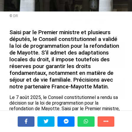
un engagement décisif dans
l’expérience internationale
les Outre-mer
du Martiniquais Benoît Etinof
au service du Karibea Sainte-
© DR
le 07/08/2026
Luce en Martinique
le 07/08/2026
Saisi par le Premier ministre et plusieurs
députés, le Conseil constitutionnel a validé
la loi de programmation pour la refondation
Avec VEENI, le Guadeloupéen Yanis
de Mayotte. S’il admet des adaptations
Foy entend participer au
développement tourist...
locales du droit, il impose toutefois des
le 06/08/2026
réserves pour garantir les droits
fondamentaux, notamment en matière de
Après 5 ans à la SARA aux Antilles,
séjour et de vie familiale. Précisions avec
Olivier Cotta prend la direction
notre partenaire France-Mayotte Matin.
générale de...
le 05/08/2026
Le 7 août 2025, le Conseil constitutionnel a rendu sa
décision sur la loi de programmation pour la
refondation de Mayotte. Saisi par le Premier ministre,
PLUS D'ARTICLES DU FIL INFO
ainsi que plusieurs parlementaires, il a validé
l’ensemble du texte, à l’exception de quelques
dispositions interprétées sous réserve de conformité
À la une
Tv
Radio
A Propos
Fil Info
constitutionnelle. L’une des principales critiques