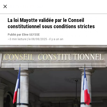
À LA UNE
POLITIQUE
ECONOMIE
SOCIÉTÉ
La loi Mayotte validée par le Conseil
constitutionnel sous conditions strictes
Publié par Eline ULYSSE
~3 min lecture | le 08/08/2025 - il y a un an
SÉRIE. Histoire des chefs-lieux d’Outre-mer :
Nouméa, une capitale construite par le bagne,
le nickel et le Pacifique
le 08/08/2026
Rapport 2025 de l’Ifremer :
De Messi à Trump :