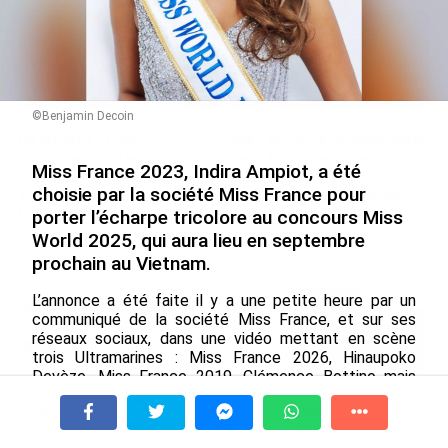
©Benjamin Decoin
De Messi à Trump :
Avec VEENI, le Guadeloupéen
l’expérience internationale
Yanis Foy entend participer
Miss France 2023, Indira Ampiot, a été
du Martiniquais Benoît Etinof
au développement
choisie par la société Miss France pour
au service du Karibea Sainte-
touristique des Outre-mer
Luce en Martinique
porter l’écharpe tricolore au concours Miss
le 06/08/2026
World 2025, qui aura lieu en septembre
le 07/08/2026
prochain au Vietnam.
L’annonce a été faite il y a une petite heure par un
Après 5 ans à la SARA aux Antilles,
communiqué de la société Miss France, et sur ses
Olivier Cotta prend la direction
réseaux sociaux, dans une vidéo mettant en scène
générale de...
trois Ultramarines : Miss France 2026, Hinaupoko
le 05/08/2026
Devèze, Miss France 2019, Clémence Bottino mais
ère
aussi Ophély Mézino, 1
dauphine à l’élection Miss
En juin 2026, les prix à la
World 2019.
consommation diminuent à
À la une
Tv
Radio
A Propos
Fil Info
La Réunion et augmentent à ...