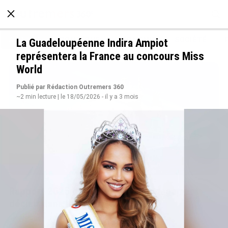
À LA UNE
POLITIQUE
ECONOMIE
SOCIÉTÉ
La Guadeloupéenne Indira Ampiot
représentera la France au concours Miss
World
Publié par Rédaction Outremers 360
~2 min lecture | le 18/05/2026 - il y a 3 mois
Rapport 2025 de l’Ifremer : un engagement
décisif dans les Outre-mer
le 07/08/2026