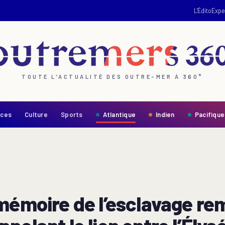
L'Édito
Expe
TOUTE L'ACTUALITÉ DES OUTRE-MER À 360°
nces
Culture
Sports
Atlantique
Indien
Pacifique
 mémoire de l’esclavage r