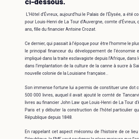
ci-dessous.
L’Hôtel d’Évreux, aujourd’hui le Palais de l’Élysée, a été 
pour Louis-Henri de La Tour d'Auvergne, comte d'Évreux, 
ans, fille du financier Antoine Crozat.
Ce dernier, qui passait à l’époque pour être l’homme le pl
le principal financeur du développement de l’économie es
impliqué dans la traite esclavagiste depuis l’Afrique, dans
dans l’implantation de la culture de la canne à sucre à S
nouvelle colonie de la Louisiane française…
Son immense fortune lui a permis de constituer une dot co
500 000 livres, auquel il avait ajouté le comté de Tanca
livres au financier John Law que Louis-Henri de La Tour d
Paris et y débuter la construction de l’hôtel particulier q
République depuis 1848.
En rappelant cet aspect méconnu de l’histoire de ce lie