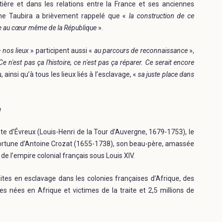
tière et dans les relations entre la France et ses anciennes
iane Taubira a brièvement rappelé que «
la construction de ce
ore au cœur même de la République
».
e nos lieux
» participent aussi «
au parcours de reconnaissance
»,
Ce n'est pas ça l'histoire, ce n'est pas ça réparer. Ce serait encore
 ainsi qu’à tous les lieux liés à l’esclavage, «
sa juste place dans
e
te d’Évreux (Louis-Henri de la Tour d’Auvergne, 1679-1753), le
a fortune d’Antoine Crozat (1655-1738), son beau-père, amassée
 de l’empire colonial français sous Louis XIV.
ites en esclavage dans les colonies françaises d’Afrique, des
s nées en Afrique et victimes de la traite et 2,5 millions de