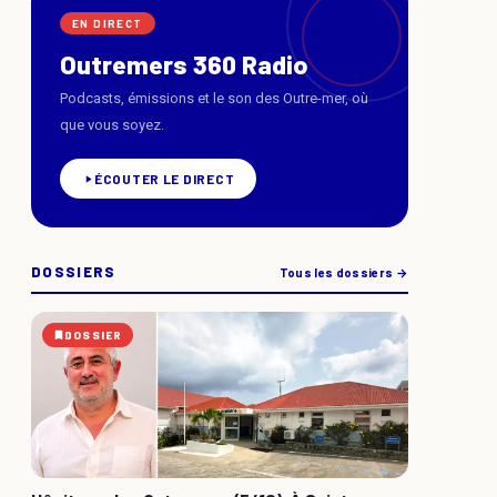
EN DIRECT
Outremers 360 Radio
Podcasts, émissions et le son des Outre-mer, où
que vous soyez.
ÉCOUTER LE DIRECT
DOSSIERS
Tous les dossiers →
DOSSIER