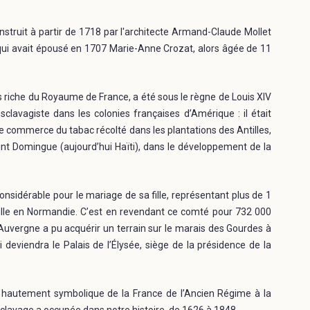
construit à partir de 1718 par l'architecte Armand-Claude Mollet
qui avait épousé en 1707 Marie-Anne Crozat, alors âgée de 11
us riche du Royaume de France, a été sous le règne de Louis XIV
clavagiste dans les colonies françaises d’Amérique : il était
 le commerce du tabac récolté dans les plantations des Antilles,
aint Domingue (aujourd’hui Haïti), dans le développement de la
nsidérable pour le mariage de sa fille, représentant plus de 1
rville en Normandie. C’est en revendant ce comté pour 732 000
'Auvergne a pu acquérir un terrain sur le marais des Gourdes à
ui deviendra le Palais de l’Élysée, siège de la présidence de la
u hautement symbolique de la France de l’Ancien Régime à la