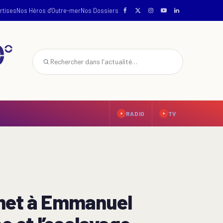
rtises
Nos Héros d'Outre-mer
Nos Dossiers
RADIO
TV
emet à Emmanuel