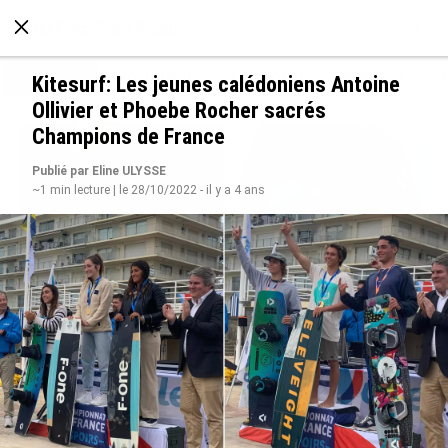
À LA UNE
POLITIQUE
ECONOMIE
SOCIÉTÉ
Kitesurf: Les jeunes calédoniens Antoine
Ollivier et Phoebe Rocher sacrés
Champions de France
Publié par Eline ULYSSE
~1 min lecture | le 28/10/2022 - il y a 4 ans
Grandes figures des Outre-mer : Jane et
Paulette Nardal, les sœurs martiniquaises au
cœur du mouvement de la négritude