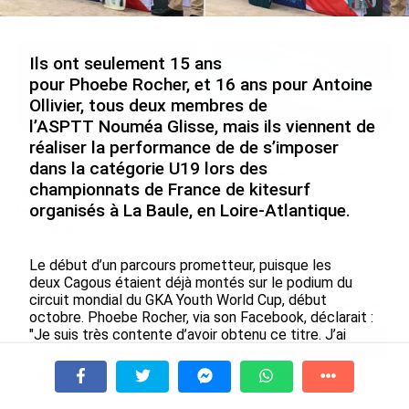
le 09/08/2026
Ils ont seulement 15 ans
pour Phoebe Rocher, et 16 ans pour Antoine
Ollivier, tous deux membres de
l’ASPTT Nouméa Glisse, mais ils viennent de
réaliser la performance de de s’imposer
SÉRIE. Histoire des chefs-
Rapport 2025 de l’Ifremer :
dans la catégorie U19 lors des
lieux d’Outre-mer : Nouméa,
un engagement décisif dans
championnats de France de kitesurf
une capitale construite par
les Outre-mer
organisés à La Baule, en Loire-Atlantique.
le bagne, le nickel et le
le 07/08/2026
Pacifique
le 08/08/2026
Le début d’un parcours prometteur, puisque les
deux Cagous étaient déjà montés sur le podium du
circuit mondial du GKA Youth World Cup, début
De Messi à Trump : l’expérience
octobre. Phoebe Rocher, via son Facebook, déclarait :
internationale du Martiniquais Benoît
"Je suis très contente d’avoir obtenu ce titre. J’ai
Etinof au ...
travaillé fort pour ça. C’est une super façon de finir la
le 07/08/2026
saison. Il est temps de rentrer en Calédonie pour
s’entraîner encore plus fort".
À la une
Tv
Radio
A Propos
Fil Info
Avec VEENI, le Guadeloupéen Yanis