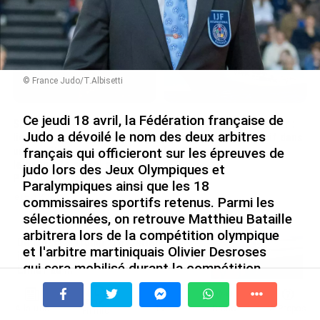
le 09/08/2026
© France Judo/T.Albisetti
Ce jeudi 18 avril, la Fédération française de
SÉRIE. Histoire des chefs-
Rapport 2025 de l’Ifremer :
Judo a dévoilé le nom des deux arbitres
lieux d’Outre-mer : Nouméa,
un engagement décisif dans
une capitale construite par
les Outre-mer
français qui officieront sur les épreuves de
le bagne, le nickel et le
judo lors des Jeux Olympiques et
le 07/08/2026
Pacifique
Paralympiques ainsi que les 18
le 08/08/2026
commissaires sportifs retenus. Parmi les
sélectionnées, on retrouve Matthieu Bataille
arbitrera lors de la compétition olympique
De Messi à Trump : l’expérience
et l'arbitre martiniquais Olivier Desroses
internationale du Martiniquais Benoît
qui sera mobilisé durant la compétition
Etinof au ...
paralympique du 5 au 7 septembre
le 07/08/2026
prochains.
À la une
Tv
Radio
A Propos
Fil Info
Avec VEENI, le Guadeloupéen Yanis