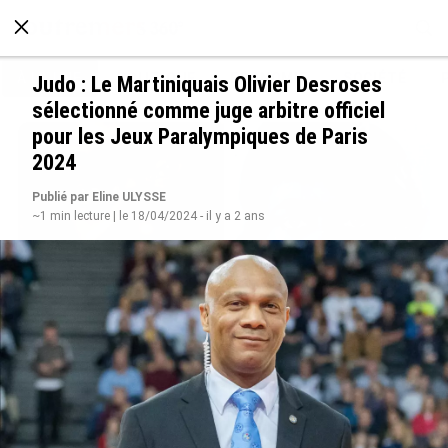
À LA UNE
POLITIQUE
ECONOMIE
SOCIÉTÉ
Judo : Le Martiniquais Olivier Desroses
sélectionné comme juge arbitre officiel
pour les Jeux Paralympiques de Paris
2024
Publié par Eline ULYSSE
~1 min lecture | le 18/04/2024 - il y a 2 ans
Grandes figures des Outre-mer : Jane et
Paulette Nardal, les sœurs martiniquaises au
cœur du mouvement de la négritude