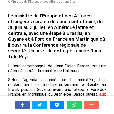
Nouméa, une capitale construite par le bagne,
©Ministère de l'Europe et des Affaires étrangères
le nickel et le Pacifique
Le ministre de l’Europe et des Affaires
le 08/08/2026
étrangères sera en déplacement officiel, du
30 juin au 3 juillet, en Amérique latine et
centrale, avec une étape à Brasilia, en
Guyane et à Fort-de-France en Martinique où
il ouvrira la Conférence régionale de
sécurité. Un sujet de notre partenaire Radio-
Rapport 2025 de l’Ifremer :
De Messi à Trump :
Télé Péyi
un engagement décisif dans
l’expérience internationale
les Outre-mer
du Martiniquais Benoît Etinof
Il sera accompagné de Jean-Didier Berger, ministre
au service du Karibea Sainte-
délégué auprès du ministre de l’Intérieur.
le 07/08/2026
Luce en Martinique
Selon l’agenda annoncé par le ministère, leur
le 07/08/2026
déplacement les conduira notamment à Brasilia, au
Brésil, puis en Guyane, avant une étape à Fort-de-
France, en Martinique, où Jean-Noël Barrot ouvrira,
aux
Avec VEENI, le Guadeloupéen Yanis
côtés de la ministre des Outre-mer, Naïma
Foy entend participer au
Moutchou
, la
Conférence régionale de sécurité
.
développement tourist...
Les commandants supérieurs de la gendarmerie et de
À la une
Tv
Radio
A Propos
Fil Info
le 06/08/2026
l’armée de Guyane seront aussi présents.