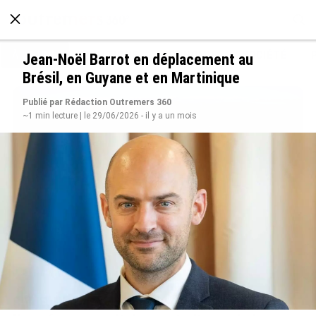
À LA UNE
POLITIQUE
ECONOMIE
SOCIÉTÉ
Jean-Noël Barrot en déplacement au
Brésil, en Guyane et en Martinique
Publié par Rédaction Outremers 360
~1 min lecture | le 29/06/2026 - il y a un mois
SÉRIE. Histoire des chefs-lieux d’Outre-mer :