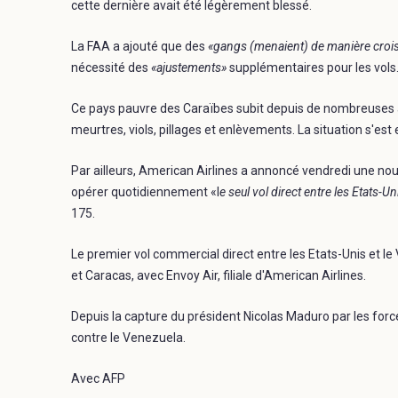
cette dernière avait été légèrement blessé.
La FAA a ajouté que des
«gangs (menaient) de manière crois
nécessité des
«ajustements»
supplémentaires pour les vols
Ce pays pauvre des Caraïbes subit depuis de nombreuses 
meurtres, viols, pillages et enlèvements. La situation s'e
Par ailleurs, American Airlines a annoncé vendredi une nouve
opérer quotidiennement «l
e seul vol direct entre les Etats-U
175.
Le premier vol commercial direct entre les Etats-Unis et le
et Caracas, avec Envoy Air, filiale d'American Airlines.
Depuis la capture du président Nicolas Maduro par les forc
contre le Venezuela.
Avec AFP