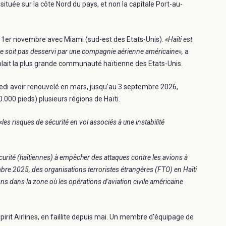
située sur la côte Nord du pays, et non la capitale Port-au-
du 1er novembre avec Miami (sud-est des Etats-Unis).
«Haïti est
ne soit pas desservi par une compagnie aérienne américaine»,
a
mblait la plus grande communauté haïtienne des Etats-Unis.
redi avoir renouvelé en mars, jusqu'au 3 septembre 2026,
0.000 pieds) plusieurs régions de Haïti.
«les risques de sécurité en vol associés à une instabilité
curité (haïtiennes) à empêcher des attaques contre les avions à
bre 2025, des organisations terroristes étrangères (FTO) en Haïti
ons dans la zone où les opérations d'aviation civile américaine
Spirit Airlines, en faillite depuis mai. Un membre d'équipage de