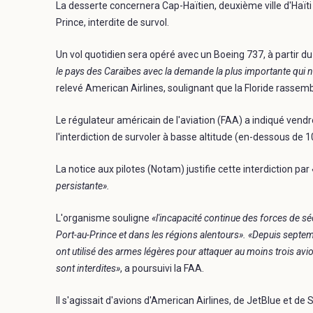
La desserte concernera Cap-Haïtien, deuxième ville d'Haïti 
Prince, interdite de survol.
Un vol quotidien sera opéré avec un Boeing 737, à partir 
le pays des Caraïbes avec la demande la plus importante qui 
relevé American Airlines, soulignant que la Floride rasse
Le régulateur américain de l'aviation (FAA) a indiqué vend
l'interdiction de survoler à basse altitude (en-dessous de 1
La notice aux pilotes (Notam) justifie cette interdiction par
persistante».
L'organisme souligne
«l'incapacité continue des forces de sé
Port-au-Prince et dans les régions alentours». «Depuis septem
ont utilisé des armes légères pour attaquer au moins trois avi
sont interdites»
, a poursuivi la FAA.
Il s'agissait d'avions d'American Airlines, de JetBlue et de 