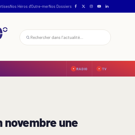
rtises
Nos Héros d'Outre-mer
Nos Dossiers
RADIO
TV
en novembre une