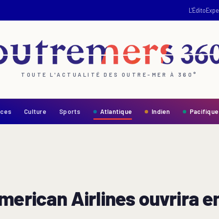
L'Édito
Expe
TOUTE L'ACTUALITÉ DES OUTRE-MER À 360°
nces
Culture
Sports
Atlantique
Indien
Pacifique
American Airlines ouvrira 