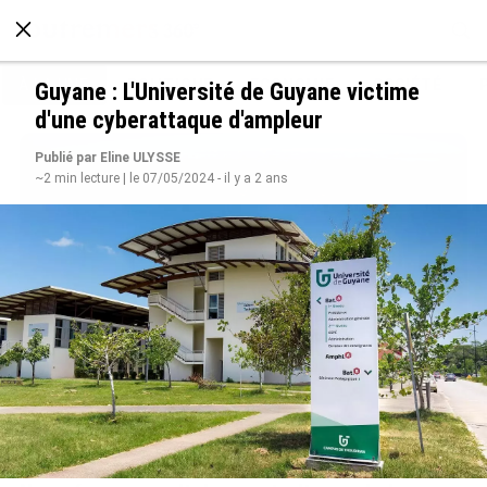
À LA UNE
POLITIQUE
ECONOMIE
SOCIÉTÉ
Guyane : L'Université de Guyane victime
d'une cyberattaque d'ampleur
Publié par Eline ULYSSE
~2 min lecture | le 07/05/2024 - il y a 2 ans
SÉRIE. Histoire des chefs-lieux d’Outre-mer :