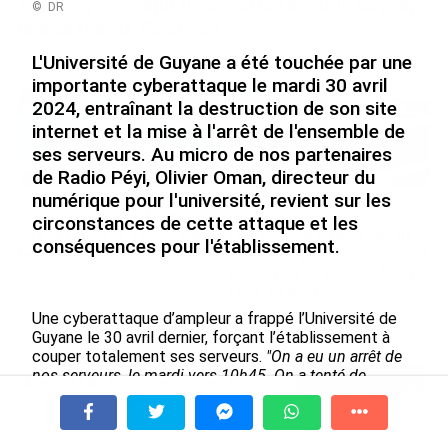
Nouméa, une capitale construite par le bagne,
© DR
le nickel et le Pacifique
le 08/08/2026
L'Université de Guyane a été touchée par une
importante cyberattaque le mardi 30 avril
2024, entraînant la destruction de son site
internet et la mise à l'arrêt de l'ensemble de
ses serveurs. Au micro de nos partenaires
de Radio Péyi, Olivier Oman, directeur du
numérique pour l'université, revient sur les
Rapport 2025 de l’Ifremer :
De Messi à Trump :
circonstances de cette attaque et les
un engagement décisif dans
l’expérience internationale
conséquences pour l'établissement.
les Outre-mer
du Martiniquais Benoît Etinof
au service du Karibea Sainte-
le 07/08/2026
Luce en Martinique
Une cyberattaque d’ampleur a frappé l’Université de
le 07/08/2026
Guyane le 30 avril dernier, forçant l’établissement à
couper totalement ses serveurs.
"On a eu un arrêt de
nos serveurs, le mardi vers 10h45. On a tenté de
Avec VEENI, le Guadeloupéen Yanis
relancer ces systèmes, qui n’ont pas pu démarrer. On a
Foy entend participer au
fait intervenir une autre équipe, qui a investigué sur les
développement tourist...
serveurs, et qui a constaté qu’ils ne démarraient pas
À la une
Tv
Radio
A Propos
Fil Info
le 06/08/2026