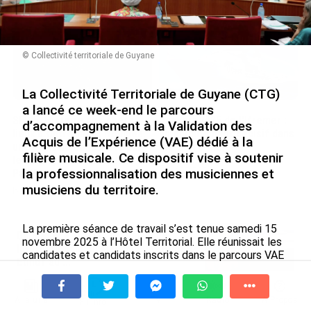
le 09/08/2026
© Collectivité territoriale de Guyane
La Collectivité Territoriale de Guyane (CTG)
a lancé ce week-end le parcours
SÉRIE. Histoire des chefs-
Rapport 2025 de l’Ifremer :
d’accompagnement à la Validation des
lieux d’Outre-mer : Nouméa,
un engagement décisif dans
Acquis de l’Expérience (VAE) dédié à la
une capitale construite par
les Outre-mer
filière musicale. Ce dispositif vise à soutenir
le bagne, le nickel et le
le 07/08/2026
la professionnalisation des musiciennes et
Pacifique
musiciens du territoire.
le 08/08/2026
La première séance de travail s’est tenue samedi 15
De Messi à Trump : l’expérience
novembre 2025 à l’Hôtel Territorial. Elle réunissait les
internationale du Martiniquais Benoît
candidates et candidats inscrits dans le parcours VAE
Etinof au ...
du CEFEDEM de Normandie-Rouen, établissement
le 07/08/2026
spécialisé dans la formation des enseignants de
musique. Environ cinquante participants ont pris part à
À la une
Tv
Radio
A Propos
Fil Info
Avec VEENI, le Guadeloupéen Yanis
cette rencontre inaugurale.