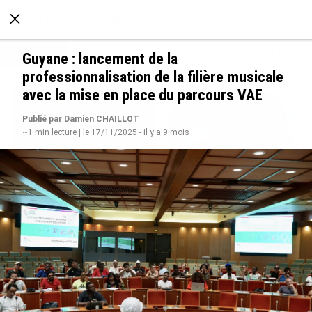
À LA UNE
POLITIQUE
ECONOMIE
SOCIÉTÉ
Guyane : lancement de la
professionnalisation de la filière musicale
avec la mise en place du parcours VAE
Publié par Damien CHAILLOT
~1 min lecture | le 17/11/2025 - il y a 9 mois
Grandes figures des Outre-mer : Jane et
Paulette Nardal, les sœurs martiniquaises au
cœur du mouvement de la négritude