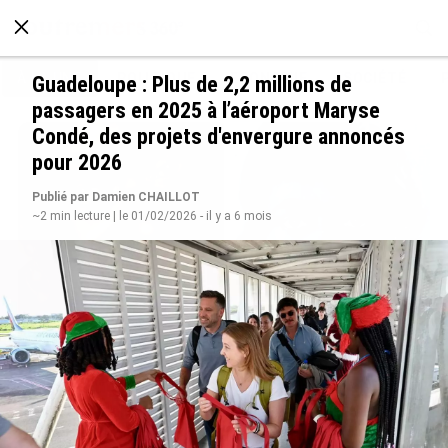
À LA UNE
POLITIQUE
ECONOMIE
SOCIÉTÉ
Guadeloupe : Plus de 2,2 millions de
passagers en 2025 à l’aéroport Maryse
Condé, des projets d'envergure annoncés
pour 2026
Publié par Damien CHAILLOT
~2 min lecture | le 01/02/2026 - il y a 6 mois
Grandes figures des Outre-mer : Jane et
Paulette Nardal, les sœurs martiniquaises au
cœur du mouvement de la négritude