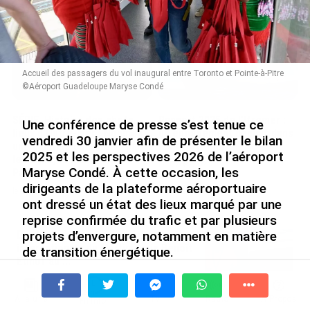
le 09/08/2026
Accueil des passagers du vol inaugural entre Toronto et Pointe-à-Pitre
©Aéroport Guadeloupe Maryse Condé
SÉRIE. Histoire des chefs-
Rapport 2025 de l’Ifremer :
Une conférence de presse s’est tenue ce
lieux d’Outre-mer : Nouméa,
un engagement décisif dans
vendredi 30 janvier afin de présenter le bilan
une capitale construite par
les Outre-mer
2025 et les perspectives 2026 de l’aéroport
le bagne, le nickel et le
le 07/08/2026
Maryse Condé. À cette occasion, les
Pacifique
dirigeants de la plateforme aéroportuaire
le 08/08/2026
ont dressé un état des lieux marqué par une
reprise confirmée du trafic et par plusieurs
De Messi à Trump : l’expérience
projets d’envergure, notamment en matière
internationale du Martiniquais Benoît
de transition énergétique.
Etinof au ...
le 07/08/2026
L’année 2025 se clôt avec des indicateurs jugés
positifs par la direction. Selon les chiffres
À la une
Tv
Radio
A Propos
Fil Info
communiqués, plus de 2,2 millions de passagers ont
Avec VEENI, le Guadeloupéen Yanis