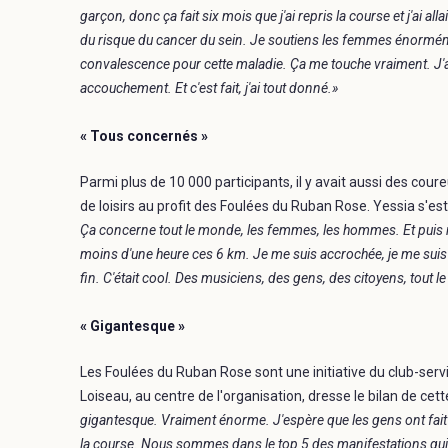
garçon, donc ça fait six mois que j'ai repris la course et j'ai 
du risque du cancer du sein. Je soutiens les femmes énormém
convalescence pour cette maladie. Ça me touche vraiment. J'ai
accouchement. Et c'est fait, j'ai tout donné.»
« Tous concernés »
Parmi plus de 10 000 participants, il y avait aussi des co
de loisirs au profit des Foulées du Ruban Rose. Yessia s'es
Ça concerne tout le monde, les femmes, les hommes. Et puis mo
moins d'une heure ces 6 km. Je me suis accrochée, je me suis f
fin. C'était cool. Des musiciens, des gens, des citoyens, tout
« Gigantesque »
Les Foulées du Ruban Rose sont une initiative du club-serv
Loiseau, au centre de l'organisation, dresse le bilan de cet
gigantesque. Vraiment énorme. J'espère que les gens ont fait du
la course. Nous sommes dans le top 5 des manifestations qui