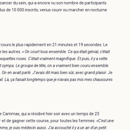
e cancer du sein, qui a encore vu son nombre de participants
plus de 10 000 inscrits, venus courir ou marcher en nocturne
 parcours le plus rapidement en 21 minutes et 19 secondes. Le
 les autres.
« On court tous ensemble. Ce qui était génial, c'était
quettes roses. C'était vraiment magnifique. Et puis, il y a cette
ent sympa. Le groupe de tête, on a vraiment bien couru ensemble.
On en avait parlé. J’avais dit mais bien sûr, avec grand plaisir. Je
rail. Là, ça faisait longtemps que je n'avais pas mis mes chaussures
re Cammas, qui a récidivé hier soir avec un temps de 23
per et de gagner cette course, pour toutes les femmes.
«C'est une
e, je suis médecin aussi. J'ai accouché il y a un an d'un petit