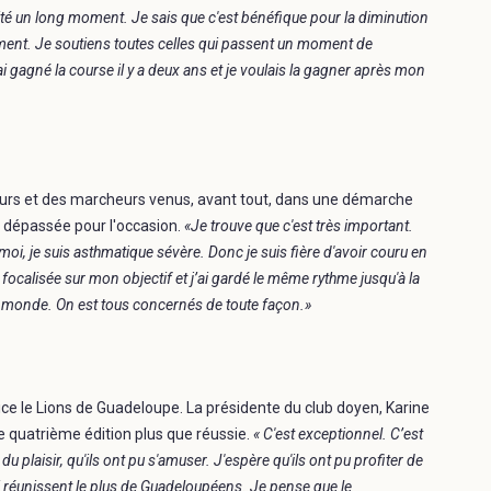
allaité un long moment. Je sais que c'est bénéfique pour la diminution
ent. Je soutiens toutes celles qui passent un moment de
 gagné la course il y a deux ans et je voulais la gagner après mon
ureurs et des marcheurs venus, avant tout, dans une démarche
t dépassée pour l'occasion.
«Je trouve que c'est très important.
i, je suis asthmatique sévère. Donc je suis fière d'avoir couru en
ocalisée sur mon objectif et j’ai gardé le même rythme jusqu'à la
 le monde. On est tous concernés de toute façon.»
ice le Lions de Guadeloupe. La présidente du club doyen, Karine
te quatrième édition plus que réussie.
« C'est exceptionnel. C’est
 plaisir, qu'ils ont pu s'amuser. J'espère qu'ils ont pu profiter de
 réunissent le plus de Guadeloupéens. Je pense que le