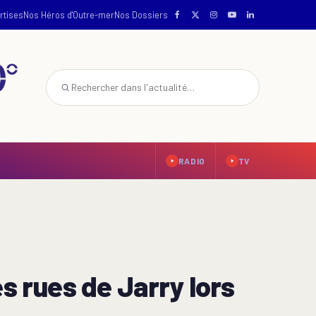
rtises
Nos Héros d'Outre-mer
Nos Dossiers
RADIO
TV
s rues de Jarry lors