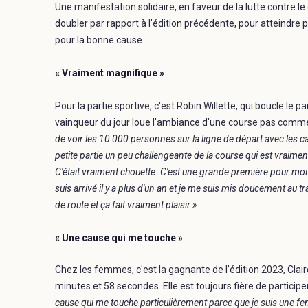
Une manifestation solidaire, en faveur de la lutte contre l
doubler par rapport à l'édition précédente, pour atteindre 
pour la bonne cause.
« Vraiment magnifique »
Pour la partie sportive, c'est Robin Willette, qui boucle le
vainqueur du jour loue l'ambiance d'une course pas comme
de voir les 10 000 personnes sur la ligne de départ avec les cas
petite partie un peu challengeante de la course qui est vraim
C'était vraiment chouette. C'est une grande première pour moi. 
suis arrivé il y a plus d'un an et je me suis mis doucement au t
de route et ça fait vraiment plaisir.»
« Une cause qui me touche »
Chez les femmes, c'est la gagnante de l'édition 2023, Clai
minutes et 58 secondes. Elle est toujours fière de partici
cause qui me touche particulièrement parce que je suis une femm