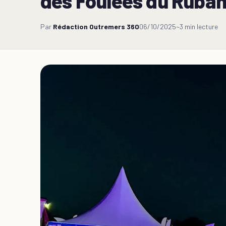
des Foulées du Ruba
Par
Rédaction Outremers 360
06/10/2025
~3 min lecture