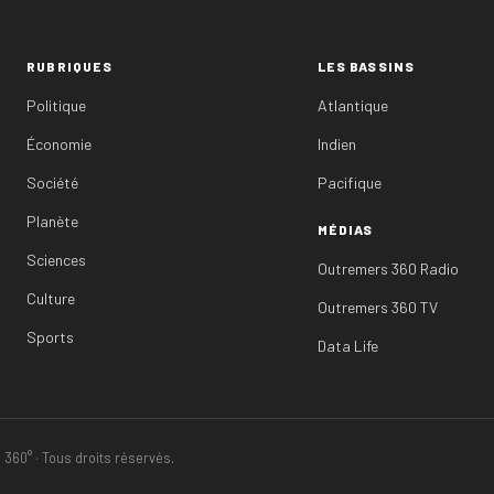
RUBRIQUES
LES BASSINS
Politique
Atlantique
Économie
Indien
Société
Pacifique
Planète
MÉDIAS
Sciences
Outremers 360 Radio
Culture
Outremers 360 TV
Sports
Data Life
360° · Tous droits réservés.