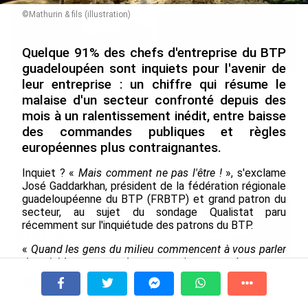
©Mathurin & fils (illustration)
Quelque 91% des chefs d'entreprise du BTP
guadeloupéen sont inquiets pour l'avenir de
leur entreprise : un chiffre qui résume le
Après 5 ans à la SARA aux
En juin 2026, les prix à la
malaise d'un secteur confronté depuis des
Antilles, Olivier Cotta prend
consommation diminuent à
mois à un ralentissement inédit, entre baisse
la direction générale de la
La Réunion et augmentent à
des commandes publiques et règles
Société Réunionnaise des
Mayotte (Insee)
Produits Pétroliers
européennes plus contraignantes.
le 04/08/2026
le 05/08/2026
Inquiet ? «
Mais comment ne pas l'être !
», s'exclame
José Gaddarkhan, président de la fédération régionale
guadeloupéenne du BTP (FRBTP) et grand patron du
INTERVIEW. À Wallis-et-Futuna, un
secteur, au sujet du sondage Qualistat paru
tourisme authentique et durable en
récemment sur l'inquiétude des patrons du BTP.
plein essor...
«
Quand les gens du milieu commencent à vous parler
le 04/08/2026
de suicide, on se rend compte qu'on a passé un cap
»,
s'alarme José Gaddarkhan, pour qui le secteur multiplie
Prix à la consommation en juin 2026 :
les difficultés, y compris pour les grosses entreprises.
progression en Guadeloupe, recul en
À la une
Tv
Radio
A Propos
Fil Info
Derrière ce cri d'alerte, des chiffres qui tombent les
Guyane...