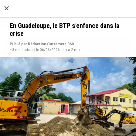
À LA UNE
POLITIQUE
ECONOMIE
SOCIÉTÉ
En Guadeloupe, le BTP s'enfonce dans la
crise
Publié par Rédaction Outremers 360
~3 min lecture | le 06/06/2026 - il y a 2 mois
Avec VEENI, le Guadeloupéen Yanis Foy entend
participer au développement touristique des
Outre-mer
le 06/08/2026