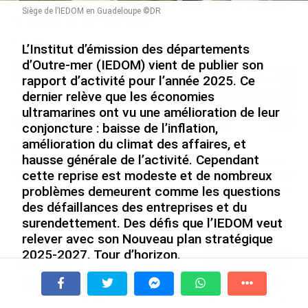
Nouméa, une capitale construite par le bagne,
Siège de l’IEDOM en Guadeloupe ©DR
le nickel et le Pacifique
le 08/08/2026
L’Institut d’émission des départements
d’Outre-mer (IEDOM) vient de publier son
rapport d’activité pour l’année 2025. Ce
dernier relève que les économies
ultramarines ont vu une amélioration de leur
conjoncture : baisse de l’inflation,
amélioration du climat des affaires, et
Rapport 2025 de l’Ifremer :
De Messi à Trump :
hausse générale de l’activité. Cependant
un engagement décisif dans
l’expérience internationale
cette reprise est modeste et de nombreux
les Outre-mer
du Martiniquais Benoît Etinof
au service du Karibea Sainte-
problèmes demeurent comme les questions
le 07/08/2026
Luce en Martinique
des défaillances des entreprises et du
le 07/08/2026
surendettement. Des défis que l’IEDOM veut
relever avec son Nouveau plan stratégique
2025-2027. Tour d’horizon.
Avec VEENI, le Guadeloupéen Yanis
Foy entend participer au
Inflation :
Dans la France entière, excepté Mayotte,
développement tourist...
l’inflation s’élève à +0,8% en 2025, contre +1,3% et
À la une
Tv
Radio
A Propos
Fil Info
le 06/08/2026
+3,7% lors des deux exercices précédents.
Les