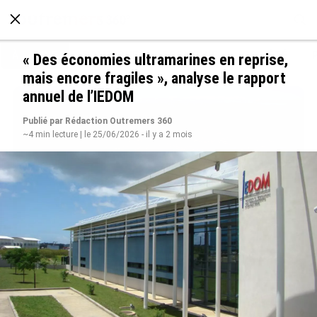
À LA UNE
POLITIQUE
ECONOMIE
SOCIÉTÉ
« Des économies ultramarines en reprise,
mais encore fragiles », analyse le rapport
annuel de l’IEDOM
Publié par Rédaction Outremers 360
~4 min lecture | le 25/06/2026 - il y a 2 mois
SÉRIE. Histoire des chefs-lieux d’Outre-mer :