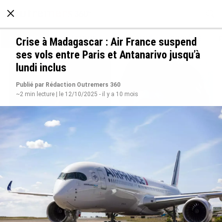
À LA UNE
POLITIQUE
ECONOMIE
SOCIÉTÉ
Crise à Madagascar : Air France suspend
ses vols entre Paris et Antanarivo jusqu’à
lundi inclus
Publié par Rédaction Outremers 360
~2 min lecture | le 12/10/2025 - il y a 10 mois
Grandes figures des Outre-mer : Jane et
Paulette Nardal, les sœurs martiniquaises au
cœur du mouvement de la négritude