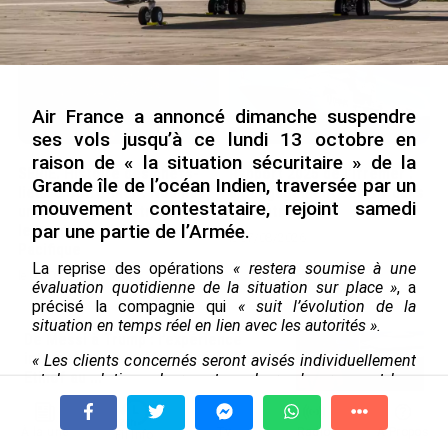
le 09/08/2026
Air France a annoncé dimanche suspendre
ses vols jusqu’à ce lundi 13 octobre en
raison de « la situation sécuritaire » de la
SÉRIE. Histoire des chefs-
Rapport 2025 de l’Ifremer :
Grande île de l’océan Indien, traversée par un
lieux d’Outre-mer : Nouméa,
un engagement décisif dans
mouvement contestataire, rejoint samedi
une capitale construite par
les Outre-mer
par une partie de l’Armée.
le bagne, le nickel et le
le 07/08/2026
Pacifique
La reprise des opérations
« restera soumise à une
le 08/08/2026
évaluation quotidienne de la situation sur place »
, a
précisé la compagnie qui
« suit l’évolution de la
situation en temps réel en lien avec les autorités ».
De Messi à Trump : l’expérience
internationale du Martiniquais Benoît
« Les clients concernés seront avisés individuellement
Etinof au ...
et des solutions de report ou de remboursement leur
seront proposées »
, a-t-elle ajouté, en soulignant que
«
le 07/08/2026
la sécurité de ses clients et de ses équipages est sa
À la une
Tv
Radio
A Propos
priorité absolue ».
La compagnie Emirates a aussi
Fil Info
Avec VEENI, le Guadeloupéen Yanis