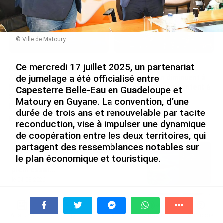
© Ville de Matoury
Ce mercredi 17 juillet 2025, un partenariat
Après 5 ans à la SARA aux
En juin 2026, les prix à la
de jumelage a été officialisé entre
Antilles, Olivier Cotta prend
consommation diminuent à
la direction générale de la
La Réunion et augmentent à
Capesterre Belle-Eau en Guadeloupe et
Société Réunionnaise des
Mayotte (Insee)
Matoury en Guyane. La convention, d’une
Produits Pétroliers
le 04/08/2026
durée de trois ans et renouvelable par tacite
le 05/08/2026
reconduction, vise à impulser une dynamique
de coopération entre les deux territoires, qui
partagent des ressemblances notables sur
INTERVIEW. À Wallis-et-Futuna, un
le plan économique et touristique.
tourisme authentique et durable en
plein essor...
le 04/08/2026
Les maires de Capesterre Belle-Eau et de Matoury,
Prix à la consommation en juin 2026 :
Jean-Philippe Courtois et Serge Smock, ont affirmé
progression en Guadeloupe, recul en
leur volonté de bâtir un partenariat durable. L’objectif
À la une
Tv
Radio
A Propos
Fil Info
Guyane...