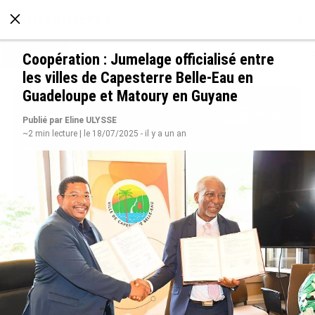
À LA UNE
POLITIQUE
ECONOMIE
SOCIÉTÉ
Coopération : Jumelage officialisé entre
les villes de Capesterre Belle-Eau en
Guadeloupe et Matoury en Guyane
Publié par Eline ULYSSE
~2 min lecture | le 18/07/2025 - il y a un an
Avec VEENI, le Guadeloupéen Yanis Foy entend
participer au développement touristique des
Outre-mer
le 06/08/2026