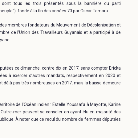
 sont tous les trois présentés sous la bannière du parti
e peuple"), fondé à la fin des années 70 par Oscar Temaru.
un des membres fondateurs du Mouvement de Décolonisation et
bre de l’Union des Travailleurs Guyanais et a participé à de
uyane.
utées ce dimanche, contre dix en 2017, sans compter Ericka
lées à exercer d’autres mandats, respectivement en 2020 et
nt déjà pas très nombreuses en 2017, mais la baisse demeure
itoire de l’Océan indien : Estelle Youssafa à Mayotte, Karine
s Outre-mer peuvent se consoler en ayant élu en majorité des
épublique. À noter que ce recul du nombre de femmes députées