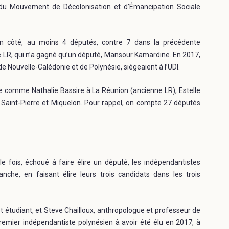
r du Mouvement de Décolonisation et d’Émancipation Sociale
n côté, au moins 4 députés, contre 7 dans la précédente
te LR, qui n’a gagné qu’un député, Mansour Kamardine. En 2017,
de Nouvelle-Calédonie et de Polynésie, siégeaient à l’UDI.
te comme Nathalie Bassire à La Réunion (ancienne LR), Estelle
aint-Pierre et Miquelon. Pour rappel, on compte 27 députés
e fois, échoué à faire élire un député, les indépendantistes
nche, en faisant élire leurs trois candidats dans les trois
t étudiant, et Steve Chailloux, anthropologue et professeur de
remier indépendantiste polynésien à avoir été élu en 2017, à