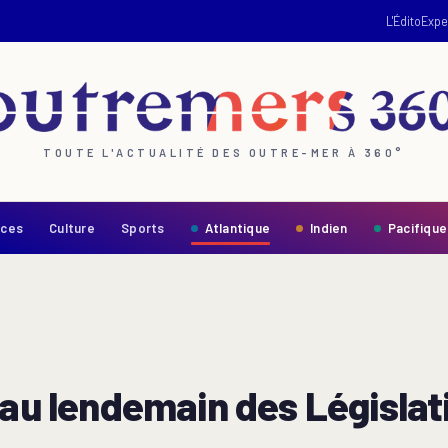
L'Édito
Expe
TOUTE L'ACTUALITÉ DES OUTRE-MER À 360°
nces
Culture
Sports
Atlantique
Indien
Pacifique
 au lendemain des Législat