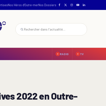
rtises
Nos Héros d'Outre-mer
Nos Dossiers
RADIO
TV
ives 2022 en Outre-