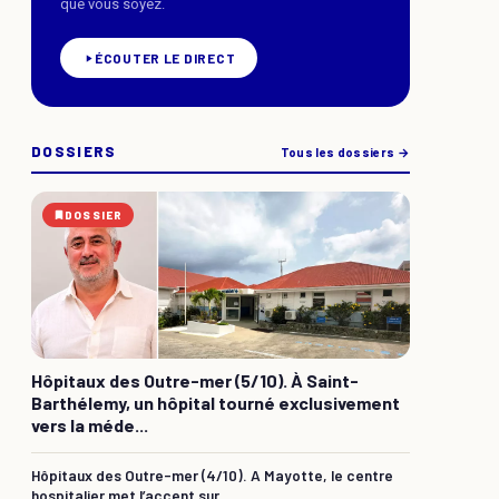
que vous soyez.
ÉCOUTER LE DIRECT
DOSSIERS
Tous les dossiers →
DOSSIER
Hôpitaux des Outre-mer (5/10). À Saint-
Barthélemy, un hôpital tourné exclusivement
vers la méde...
Hôpitaux des Outre-mer (4/10). A Mayotte, le centre
hospitalier met l’accent sur...