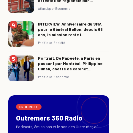
affectation régionale dan...
Atlantique ·
Economie
INTERVIEW. Anniversaire du SMA :
pour le Général Bellon, depuis 65
ans, la mission reste l...
Pacifique ·
Société
Portrait. De Papeete, à Paris en
passant par Montréal, Philippine
Dunan, cheffe de cabinet...
Pacifique ·
Economie
EN DIRECT
Outremers 360 Radio
Podcasts, émissions et le son des Outre-mer, où