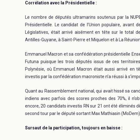
Corrélation avec la Présidentielle :
Le nombre de députés ultramarins soutenus par la NUP
Présidentielle. Le candidat de l’Union populaire, avant d
Législatives, était arrivé aisément en tête sur le total
Antilles-Guyane, à Saint-Pierre et Miquelon et à La Réunion
Emmanuel Macron et sa confédération présidentielle Ensem
Futuna puisque les trois députés issus de ces territoir
Polynésie, où Emmanuel Macron était aussi arrivé en tê
investis par la confédération macroniste n’a réussi à s’imp
Quant au Rassemblement national, qui avait hissé sa candid
indiens avec parfois des scores proches des 70%, il n’ob
encore, 20 candidats investis RN sur 21 ont été éliminés d
second tour par le député sortant Max Mathiasin (MoDem)
Sursaut de la participation, toujours en baisse :