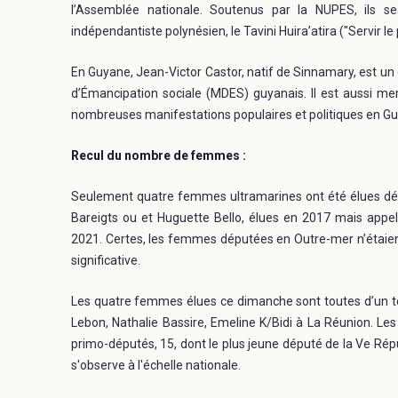
l’Assemblée nationale. Soutenus par la NUPES, ils se
indépendantiste polynésien, le Tavini Huira’atira ("Servir l
En Guyane, Jean-Victor Castor, natif de Sinnamary, est 
d’Émancipation sociale (MDES) guyanais. Il est aussi mem
nombreuses manifestations populaires et politiques en G
Recul du nombre de femmes :
Seulement quatre femmes ultramarines ont été élues dép
Bareigts ou et Huguette Bello, élues en 2017 mais appe
2021. Certes, les femmes députées en Outre-mer n’étaie
significative.
Les quatre femmes élues ce dimanche sont toutes d’un terr
Lebon, Nathalie Bassire, Emeline K/Bidi à La Réunion. Le
primo-députés, 15, dont le plus jeune député de la Ve R
s'observe à l'échelle nationale.