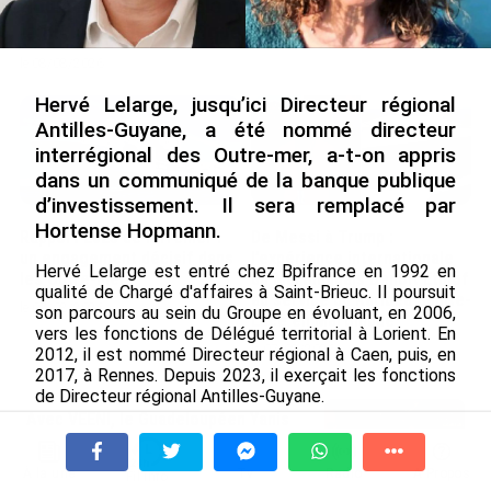
Nouméa, une capitale construite par le bagne,
le nickel et le Pacifique
le 08/08/2026
Hervé Lelarge, jusqu’ici Directeur régional
Antilles-Guyane, a été nommé directeur
interrégional des Outre-mer, a-t-on appris
dans un communiqué de la banque publique
d’investissement. Il sera remplacé par
Hortense Hopmann.
Rapport 2025 de l’Ifremer :
De Messi à Trump :
un engagement décisif dans
l’expérience internationale
Hervé Lelarge est entré chez Bpifrance en 1992 en
les Outre-mer
du Martiniquais Benoît Etinof
qualité de Chargé d'affaires à Saint-Brieuc. Il poursuit
au service du Karibea Sainte-
le 07/08/2026
son parcours au sein du Groupe en évoluant, en 2006,
Luce en Martinique
vers les fonctions de Délégué territorial à Lorient. En
le 07/08/2026
2012, il est nommé Directeur régional à Caen, puis, en
2017, à Rennes. Depuis 2023, il exerçait les fonctions
de Directeur régional Antilles-Guyane.
Avec VEENI, le Guadeloupéen Yanis
Pour rappel, la Direction Outre-mer compte 25
Foy entend participer au
collaborateurs et est située à Paris. Elle comprend les
développement tourist...
À la une
Tv
Radio
A Propos
directions régionales Antilles-Guyane et Océan Indien
Fil Info
le 06/08/2026