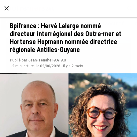
À LA UNE
POLITIQUE
ECONOMIE
SOCIÉTÉ
Bpifrance : Hervé Lelarge nommé
directeur interrégional des Outre-mer et
Hortense Hopmann nommée directrice
régionale Antilles-Guyane
Publié par Jean-Tenahe FAATAU
~2 min lecture | le 02/06/2026 - il y a 2 mois
SÉRIE. Histoire des chefs-lieux d’Outre-mer :