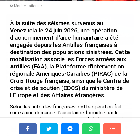
le 09/08/2026
© Marine nationale
À la suite des séismes survenus au
Venezuela le 24 juin 2026, une opération
d'acheminement d'aide humanitaire a été
engagée depuis les Antilles françaises à
destination des populations sinistrées. Cette
SÉRIE. Histoire des chefs-
Rapport 2025 de l’Ifremer :
mobilisation associe les Forces armées aux
lieux d’Outre-mer : Nouméa,
un engagement décisif dans
Antilles (FAA), la Plateforme d'intervention
une capitale construite par
les Outre-mer
le bagne, le nickel et le
régionale Amériques-Caraïbes (PIRAC) de la
le 07/08/2026
Pacifique
Croix-Rouge française, ainsi que le Centre de
le 08/08/2026
crise et de soutien (CDCS) du ministère de
l'Europe et des Affaires étrangères.
De Messi à Trump : l’expérience
Selon les autorités françaises, cette opération fait
internationale du Martiniquais Benoît
suite à une demande d'assistance formulée par le
Etinof au ...
gouvernement vénézuélien auprès de la France après
les deux séismes de magnitudes 7,5 et 7,2. En
le 07/08/2026
réponse, le ministère de l'Europe et des Affaires
À la une
Tv
Radio
A Propos
étrangères a sollicité le concours des Armées
Fil Info
Avec VEENI, le Guadeloupéen Yanis