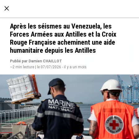
À LA UNE
POLITIQUE
ECONOMIE
SOCIÉTÉ
Après les séismes au Venezuela, les
Forces Armées aux Antilles et la Croix
Rouge Française acheminent une aide
humanitaire depuis les Antilles
Publié par Damien CHAILLOT
~2 min lecture | le 07/07/2026 - il y a un mois
Grandes figures des Outre-mer : Jane et
Paulette Nardal, les sœurs martiniquaises au
cœur du mouvement de la négritude