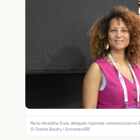
Marie-Géraldine Drula, déléguée régionale communication et 
© Charles Baudry / Outremers360