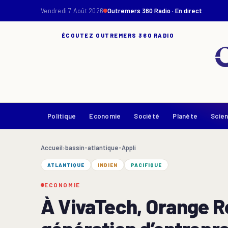
Vendredi 7 Août 2026
Outremers 360 Radio · En direct
ÉCOUTEZ OUTREMERS 360 RADIO
Politique
Economie
Société
Planète
Scie
Accueil
›
bassin-atlantique-Appli
ATLANTIQUE
INDIEN
PACIFIQUE
ECONOMIE
À VivaTech, Orange R