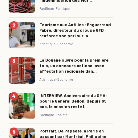
l’indemnisation des vict...
Pacifique ·
Politique
Tourisme aux Antilles : Enguerrand
Fabre, directeur du groupe GFD
renforce son pari sur la...
Atlantique ·
Economie
La Douane ouvre pour la première
fois, un concours national avec
affectation régionale dan...
Atlantique ·
Economie
INTERVIEW. Anniversaire du SMA :
pour le Général Bellon, depuis 65
ans, la mission reste l...
Pacifique ·
Société
Portrait. De Papeete, à Paris en
passant par Montréal, Philippine