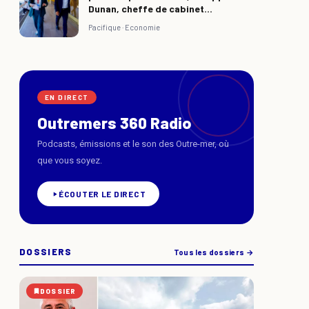
Dunan, cheffe de cabinet...
Pacifique ·
Economie
EN DIRECT
Outremers 360 Radio
Podcasts, émissions et le son des Outre-mer, où
que vous soyez.
ÉCOUTER LE DIRECT
DOSSIERS
Tous les dossiers →
DOSSIER