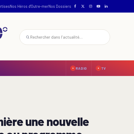
rtises
Nos Héros d'Outre-mer
Nos Dossiers
RADIO
TV
ière une nouvelle