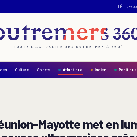
L'Édito
Expe
TOUTE L'ACTUALITÉ DES OUTRE-MER À 360°
nces
Culture
Sports
Atlantique
Indien
Pacifique
éunion-Mayotte met en lum