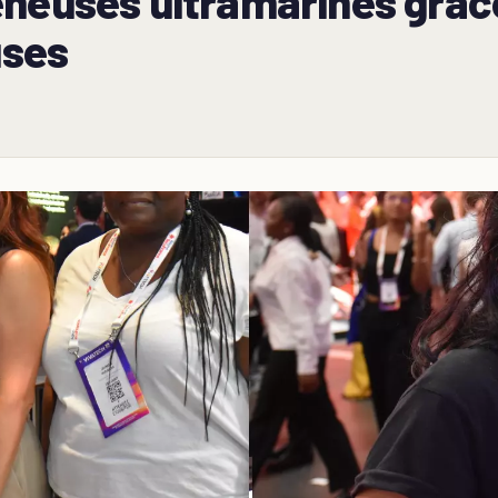
reneuses ultramarines grâ
ses