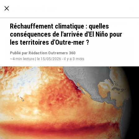
À LA UNE
POLITIQUE
ECONOMIE
SOCIÉTÉ
Réchauffement climatique : quelles
conséquences de l'arrivée d'El Niño pour
les territoires d’Outre-mer ?
Publié par Rédaction Outremers 360
~4 min lecture | le 15/05/2026 - il y a 3 mois
Rapport 2025 de l’Ifremer : un engagement
décisif dans les Outre-mer
le 07/08/2026