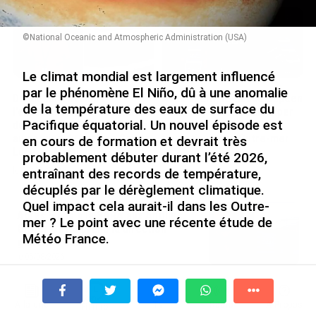
©National Oceanic and Atmospheric Administration (USA)
Le climat mondial est largement influencé
par le phénomène El Niño, dû à une anomalie
De Messi à Trump :
Avec VEENI, le Guadeloupéen
de la température des eaux de surface du
l’expérience internationale
Yanis Foy entend participer
Pacifique équatorial. Un nouvel épisode est
du Martiniquais Benoît Etinof
au développement
au service du Karibea Sainte-
touristique des Outre-mer
en cours de formation et devrait très
Luce en Martinique
probablement débuter durant l’été 2026,
le 06/08/2026
le 07/08/2026
entraînant des records de température,
décuplés par le dérèglement climatique.
Quel impact cela aurait-il dans les Outre-
Après 5 ans à la SARA aux Antilles,
mer ? Le point avec une récente étude de
Olivier Cotta prend la direction
Météo France.
générale de...
le 05/08/2026
En juin 2026, les prix à la
Guadeloupe et îles du Nord, Martinique :
dans ces
consommation diminuent à
territoires, les épisodes El Niño tendent généralement
À la une
Tv
Radio
A Propos
Fil Info
La Réunion et augmentent à ...