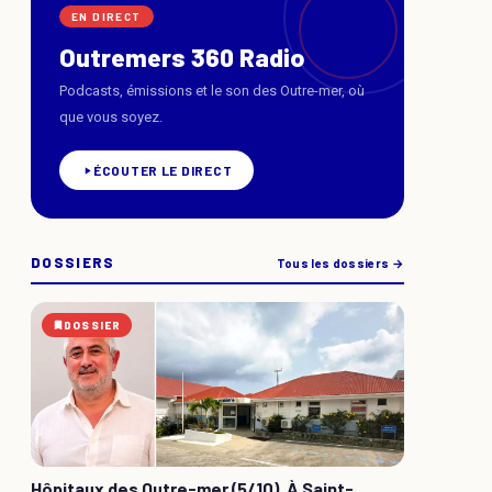
EN DIRECT
Outremers 360 Radio
Podcasts, émissions et le son des Outre-mer, où
que vous soyez.
ÉCOUTER LE DIRECT
DOSSIERS
Tous les dossiers →
DOSSIER
Hôpitaux des Outre-mer (5/10). À Saint-