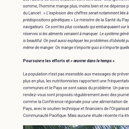
somme, l’homme mange plus, moins bien et ne dépense plus
du Lancet : «
L’explosion des chiffres serait notamment liée à 
prédispositions génétiques »
. Le ministre de la Santé du Pa
navigateurs. Ce sont les plus costauds qui embarquaient sur le
réserves si les aliments venaient à manquer. Le système génét
is beautiful. On peut aussi expliquer les problèmes d’obésité pa
même de manger. On mange n’importe quoi à n’importe quelle
Poursuivre les efforts et «
œuvrer dans le temps »
La population n’est pas insensible aux messages de préventi
plus en plus, les nutritionnistes rapportent une fréquentati
communes et le Pays se sont saisis du problème. Un parcour
rendez-vous sont proposés régulièrement avec des journé
comme la Conférence régionale pour une alimentation de q
Pays, avec le soutien technique et financiers de l’Organisat
Communauté Pacifique. Mais aucune étude récente n’a été 