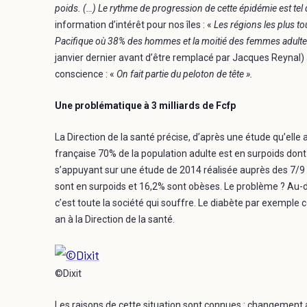
poids. (…) Le rythme de progression de cette épidémie est tel 
information d’intérêt pour nos îles : «
Les régions les plus to
Pacifique où 38% des hommes et la moitié des femmes adulte
janvier dernier avant d’être remplacé par Jacques Reynal)
conscience : «
On fait partie du peloton de tête ».
Une problématique à 3 milliards de Fcfp
La Direction de la santé précise, d’après une étude qu’ell
française 70% de la population adulte est en surpoids dont
s’appuyant sur une étude de 2014 réalisée auprès des 7/9 a
sont en surpoids et 16,2% sont obèses. Le problème ? Au-de
c’est toute la société qui souffre. Le diabète par exemple co
an à la Direction de la santé.
©Dixit
Les raisons de cette situation sont connues : changement a