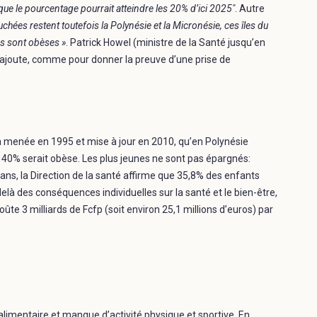
que le pourcentage pourrait atteindre les 20% d’ici 2025″
. Autre
uchées restent toutefois la Polynésie et la Micronésie, ces îles du
s sont obèses »
. Patrick Howel (ministre de la Santé jusqu’en
 ajoute, comme pour donner la preuve d’une prise de
e a menée en 1995 et mise à jour en 2010, qu’en Polynésie
 40% serait obèse. Les plus jeunes ne sont pas épargnés:
ns, la Direction de la santé affirme que 35,8% des enfants
là des conséquences individuelles sur la santé et le bien-être,
ûte 3 milliards de Fcfp (soit environ 25,1 millions d’euros) par
limentaire et manque d’activité physique et sportive. En