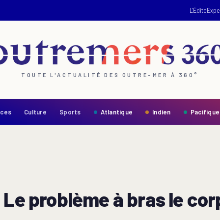
L'Édito
Expe
TOUTE L'ACTUALITÉ DES OUTRE-MER À 360°
nces
Culture
Sports
Atlantique
Indien
Pacifique
 Le problème à bras le cor