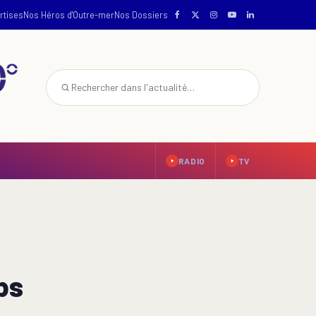
rtises
Nos Héros d'Outre-mer
Nos Dossiers
RADIO
TV
ps