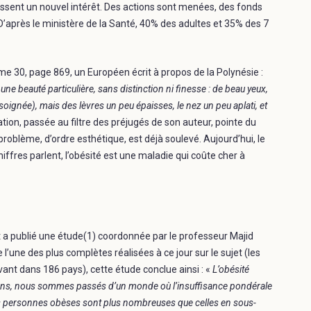
naissent un nouvel intérêt. Des actions sont menées, des fonds
 D’après le ministère de la Santé, 40% des adultes et 35% des 7
e 30, page 869, un Européen écrit à propos de la Polynésie :
e beauté particulière, sans distinction ni finesse : de beau yeux,
oignée), mais des lèvres un peu épaisses, le nez un peu aplati, et
ation, passée au filtre des préjugés de son auteur, pointe du
 problème, d’ordre esthétique, est déjà soulevé. Aujourd’hui, le
hiffres parlent, l’obésité est une maladie qui coûte cher à
t a publié une étude(1) coordonnée par le professeur Majid
’une des plus complètes réalisées à ce jour sur le sujet (les
nt dans 186 pays), cette étude conclue ainsi : «
L’obésité
 ans, nous sommes passés d’un monde où l’insuffisance pondérale
les personnes obèses sont plus nombreuses que celles en sous-