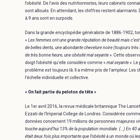
l’obésité. De l’avis des nutritionnistes, leurs cabinets con
sont alloués. En attendant, les chiffres restent alarmants.
à 9 ans sont en surpoids.
Dans la grande encyclopédie généraliste de 1886-1902, tom
«
Les femmes ont une grande réputation de beauté mais c’est un
de belles dents, une abondante chevelure noire (toujours très s
de très bonne heure, une obésité mal seyante »
. Cette observ
doigt l’obésité qu’elle considère comme «
mal seyante »
. Le
problème est toujours là. Il a même pris de l’ampleur. Les c
l’échelle individuelle et collective.
« On fait partie du peloton de tête »
Le 1er avril 2016, la revue médicale britannique The Lance
Ezzati de l’Imperial College de Londres. Considérée comme l
données concernent 19 millions de personnes majeures viva
touche aujourd’hui 13% de la population mondiale. (…) En 40
était deux fois plus importante que l’obésité à un monde où 