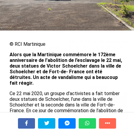
De Messi à Trump :
Avec VEENI, le Guadeloupéen
© RCI Martinique
l’expérience internationale
Yanis Foy entend participer
du Martiniquais Benoît Etinof
au développement
Alors que la Martinique commémore le 172ème
au service du Karibea Sainte-
touristique des Outre-mer
anniversaire de l’abolition de l’esclavage le 22 mai,
Luce en Martinique
deux statues de Victor Schoelcher dans la ville de
le 06/08/2026
Schoelcher et de Fort-de- France ont été
le 07/08/2026
détruites. Un acte de vandalisme qui a beaucoup
fait réagir.
Après 5 ans à la SARA aux Antilles,
Ce 22 mai 2020, un groupe d’activistes a fait tomber
Olivier Cotta prend la direction
deux statues de Schoelcher, l’une dans la ville de
générale de...
Schoelcher et la seconde dans la ville de Fort-de-
le 05/08/2026
France. En ce jour de commémoration de l’abolition de
l’esclavage en Martinique, ces militants ne
reconnaissent pas Victor Schoelcher comme une
En juin 2026, les prix à la
figure de l’abolition de l’esclavage et reproche au
consommation diminuent à
À la une
Tv
Radio
A Propos
Fil Info
député de la Martinique au milieu du 19e siècle, le
La Réunion et augmentent à ...