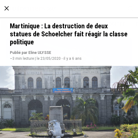
À LA UNE
POLITIQUE
ECONOMIE
SOCIÉTÉ
Martinique : La destruction de deux
statues de Schoelcher fait réagir la classe
politique
Publié par Eline ULYSSE
~3 min lecture | le 23/05/2020 - il y a 6 ans
Rapport 2025 de l’Ifremer : un engagement
décisif dans les Outre-mer
le 07/08/2026