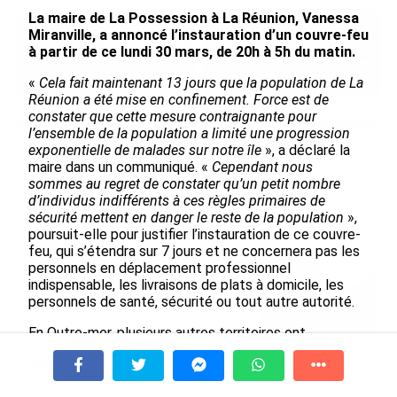
La maire de La Possession à La Réunion, Vanessa
Miranville, a annoncé l’instauration d’un couvre-feu
à partir de ce lundi 30 mars, de 20h à 5h du matin.
«
Cela fait maintenant 13 jours que la population de La
Réunion a été mise en confinement. Force est de
constater que cette mesure contraignante pour
De Messi à Trump :
Avec VEENI, le Guadeloupéen
l’ensemble de la population a limité une progression
l’expérience internationale
Yanis Foy entend participer
exponentielle de malades sur notre île
», a déclaré la
du Martiniquais Benoît Etinof
au développement
maire dans un communiqué. «
Cependant nous
au service du Karibea Sainte-
touristique des Outre-mer
sommes au regret de constater qu’un petit nombre
Luce en Martinique
le 06/08/2026
d’individus indifférents à ces règles primaires de
le 07/08/2026
sécurité mettent en danger le reste de la population
»,
poursuit-elle pour justifier l’instauration de ce couvre-
feu, qui s’étendra sur 7 jours et ne concernera pas les
personnels en déplacement professionnel
Après 5 ans à la SARA aux Antilles,
indispensable, les livraisons de plats à domicile, les
Olivier Cotta prend la direction
personnels de santé, sécurité ou tout autre autorité.
générale de...
le 05/08/2026
En Outre-mer, plusieurs autres territoires ont
également instauré un couvre-feu pour mieux faire
En juin 2026, les prix à la
respecter le confinement. C’est le cas de Mayotte, de
consommation diminuent à
la Guyane, de la Guadeloupe et de la Polynésie
À la une
Tv
Radio
A Propos
Fil Info
La Réunion et augmentent à ...