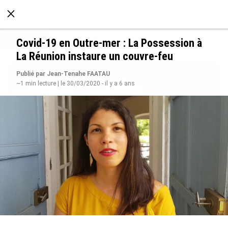
À LA UNE
POLITIQUE
ECONOMIE
SOCIÉTÉ
Covid-19 en Outre-mer : La Possession à
La Réunion instaure un couvre-feu
Publié par Jean-Tenahe FAATAU
~1 min lecture | le 30/03/2020 - il y a 6 ans
Rapport 2025 de l’Ifremer : un engagement
décisif dans les Outre-mer
le 07/08/2026