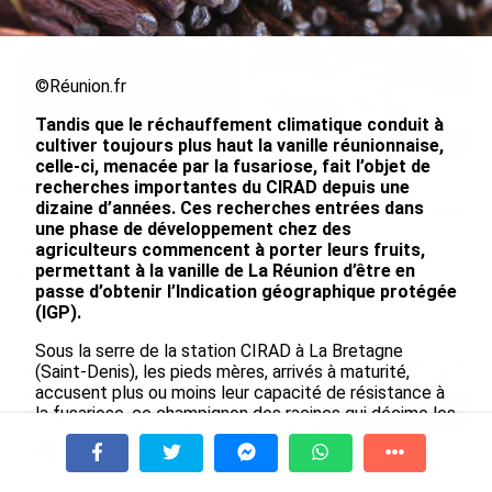
le 09/08/2026
©Réunion.fr
Tandis que le réchauffement climatique conduit à
cultiver toujours plus haut la vanille réunionnaise,
celle-ci, menacée par la fusariose, fait l’objet de
recherches importantes du CIRAD depuis une
SÉRIE. Histoire des chefs-
Rapport 2025 de l’Ifremer :
dizaine d’années. Ces recherches entrées dans
lieux d’Outre-mer : Nouméa,
un engagement décisif dans
une phase de développement chez des
une capitale construite par
les Outre-mer
agriculteurs commencent à porter leurs fruits,
le bagne, le nickel et le
le 07/08/2026
permettant à la vanille de La Réunion d’être en
Pacifique
passe d’obtenir l’Indication géographique protégée
le 08/08/2026
(IGP).
Sous la serre de la station CIRAD à La Bretagne
(Saint-Denis), les pieds mères, arrivés à maturité,
De Messi à Trump : l’expérience
accusent plus ou moins leur capacité de résistance à
internationale du Martiniquais Benoît
la fusariose, ce champignon des racines qui décime les
Etinof au ...
lianes chez les vanilliers vieux de 5 ans en milieu
le 07/08/2026
humide. Les études sont conduites par le virologue du
CIRAD Michel Grisoni, en partenariat avec plusieurs
À la une
Tv
Radio
A Propos
Fil Info
Avec VEENI, le Guadeloupéen Yanis