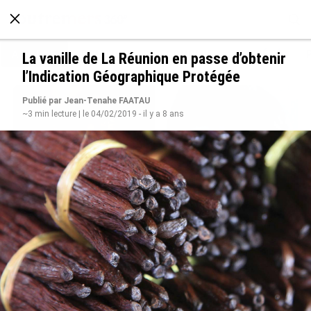
À LA UNE
POLITIQUE
ECONOMIE
SOCIÉTÉ
La vanille de La Réunion en passe d’obtenir
l’Indication Géographique Protégée
Publié par Jean-Tenahe FAATAU
~3 min lecture | le 04/02/2019 - il y a 8 ans
Grandes figures des Outre-mer : Jane et
Paulette Nardal, les sœurs martiniquaises au
cœur du mouvement de la négritude