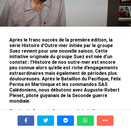
le 09/08/2026
Après le franc succès de la première édition, la
série Histoire d’Outre-mer initiée par le groupe
SÉRIE. Histoire des chefs-
Rapport 2025 de l’Ifremer :
Suez revient pour une nouvelle saison. Cette
lieux d’Outre-mer : Nouméa,
un engagement décisif dans
initiative originale du groupe Suez est née d’un
une capitale construite par
les Outre-mer
constat : l’Histoire de nos outre-mer est encore
le bagne, le nickel et le
peu connue alors qu’elle est riche d’engagements
le 07/08/2026
Pacifique
extraordinaires mais également de périodes plus
douloureuses.
Après le Bataillon du Pacifique, Félix
le 08/08/2026
Perina en Martinique et les commandos SAS
Calédoniens, nous débutons avec Auguste-Robert
Plenet, pilote guyanais de la Seconde guerre
De Messi à Trump : l’expérience
mondiale.
internationale du Martiniquais Benoît
Etinof au ...
Pendant la Seconde Guerre mondiale, la Guyane,
colonie française, vit sous le régime de Vichy et est
le 07/08/2026
administrée depuis la Martinique par l’amiral Robert,
À la une
Tv
Radio
A Propos
haut-commissaire de la France aux Antilles et en
Fil Info
Avec VEENI, le Guadeloupéen Yanis