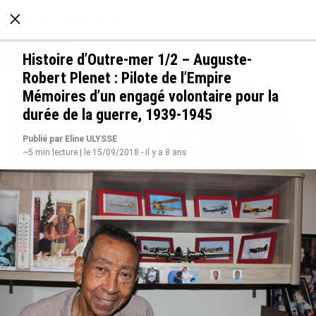
À LA UNE
POLITIQUE
ECONOMIE
SOCIÉTÉ
Histoire d’Outre-mer 1/2 – Auguste-
Robert Plenet : Pilote de l’Empire
Mémoires d’un engagé volontaire pour la
durée de la guerre, 1939-1945
Publié par Eline ULYSSE
~5 min lecture | le 15/09/2018 - il y a 8 ans
Grandes figures des Outre-mer : Jane et
Paulette Nardal, les sœurs martiniquaises au
cœur du mouvement de la négritude