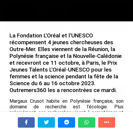
La Fondation L’Oréal et l'UNESCO
Après 5 ans à la SARA aux
En juin 2026, les prix à la
récompensent 4 jeunes chercheuses des
Antilles, Olivier Cotta prend
consommation diminuent à
Outre-Mer. Elles viennent de la Réunion, la
la direction générale de la
La Réunion et augmentent à
Polynésie française et la Nouvelle-Calédonie
Société Réunionnaise des
Mayotte (Insee)
et recevront ce 11 octobre, à Paris, le Prix
Produits Pétroliers
le 04/08/2026
Jeunes Talents L'Oréal-UNESCO pour les
le 05/08/2026
femmes et la science pendant la fête de la
Science du 6 au 16 octobre 2023.
Outremers360 les a rencontrées ce mardi.
INTERVIEW. À Wallis-et-Futuna, un
tourisme authentique et durable en
plein essor...
Margaux Crusot habite en Polynésie française, son
domaine de recherche est l’écologie. Plus
le 04/08/2026
précisément, ses recherches visent à caractériser et
quantifier les déchets plastiques produits par la filière
Prix à la consommation en juin 2026 :
perlicole en Polynésie française. Cette étude
progression en Guadeloupe, recul en
À la une
Tv
Radio
A Propos
permettra de fournir des outils au gouvernement
Fil Info
Guyane...