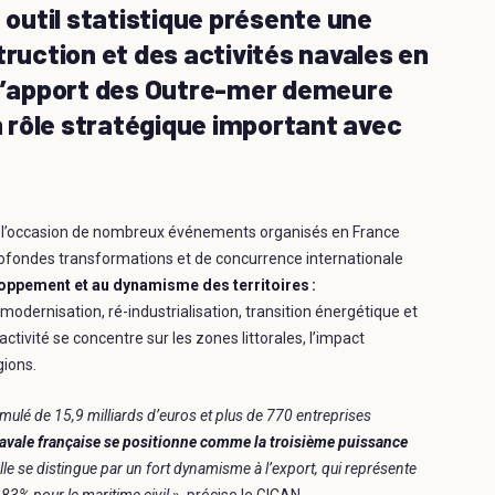
t outil statistique présente une
truction et des activités navales en
 l’apport des Outre-mer demeure
un rôle stratégique important avec
ra l’occasion de nombreux événements organisés en France
ofondes transformations et de concurrence internationale
loppement et au dynamisme des territoires :
odernisation, ré-industrialisation, transition énergétique et
tivité se concentre sur les zones littorales, l’impact
gions.
umulé de 15,9 milliards d’euros et plus de 770 entreprises
 navale française se positionne comme la troisième puissance
lle se distingue par un fort dynamisme à l’export, qui représente