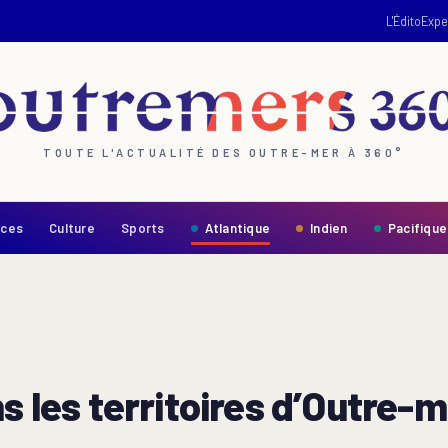
L'Édito
Expe
TOUTE L'ACTUALITÉ DES OUTRE-MER À 360°
nces
Culture
Sports
Atlantique
Indien
Pacifique
s les territoires d’Outre-