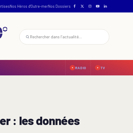
rtises
Nos Héros d'Outre-mer
Nos Dossiers
RADIO
TV
mer : les données