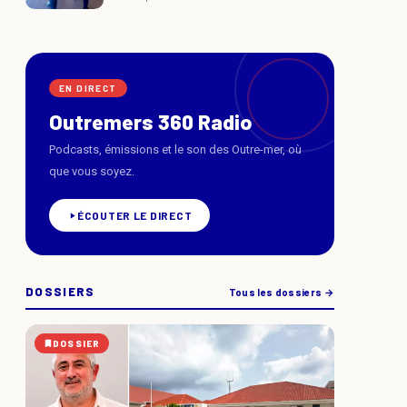
EN DIRECT
Outremers 360 Radio
Podcasts, émissions et le son des Outre-mer, où
que vous soyez.
ÉCOUTER LE DIRECT
DOSSIERS
Tous les dossiers →
DOSSIER