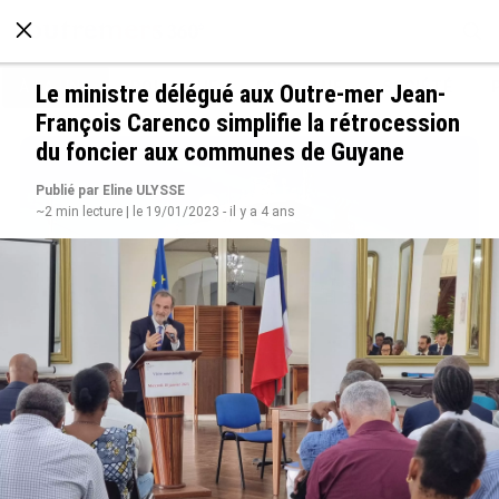
À LA UNE
POLITIQUE
ECONOMIE
SOCIÉTÉ
Le ministre délégué aux Outre-mer Jean-
François Carenco simplifie la rétrocession
du foncier aux communes de Guyane
Publié par Eline ULYSSE
~2 min lecture | le 19/01/2023 - il y a 4 ans
Rapport 2025 de l’Ifremer : un engagement
décisif dans les Outre-mer
le 07/08/2026