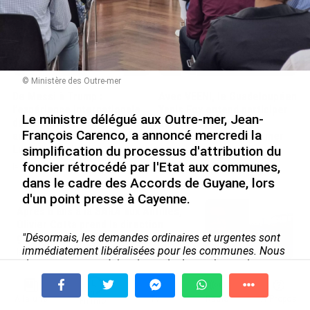
© Ministère des Outre-mer
De Messi à Trump :
Avec VEENI, le Guadeloupéen
l’expérience internationale
Yanis Foy entend participer
Le ministre délégué aux Outre-mer, Jean-
du Martiniquais Benoît Etinof
au développement
François Carenco, a annoncé mercredi la
au service du Karibea Sainte-
touristique des Outre-mer
Luce en Martinique
simplification du processus d'attribution du
le 06/08/2026
foncier rétrocédé par l'Etat aux communes,
le 07/08/2026
dans le cadre des Accords de Guyane, lors
d'un point presse à Cayenne.
Après 5 ans à la SARA aux Antilles,
Olivier Cotta prend la direction
générale de...
"Désormais, les demandes ordinaires et urgentes sont
immédiatement libéralisées pour les communes. Nous
le 05/08/2026
devons encore préciser le mode de gestion ou le type
de propriété mais l'urgence pour les communes est
En juin 2026, les prix à la
réglée",
a indiqué le ministre Jean-François Carenco.
consommation diminuent à
À la une
Tv
Radio
A Propos
Fil Info
Dans ce département grand de 83.846 km, l'Etat
La Réunion et augmentent à ...