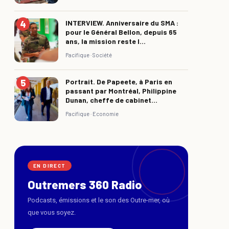
INTERVIEW. Anniversaire du SMA :
pour le Général Bellon, depuis 65
ans, la mission reste l...
Pacifique ·
Société
Portrait. De Papeete, à Paris en
passant par Montréal, Philippine
Dunan, cheffe de cabinet...
Pacifique ·
Economie
EN DIRECT
Outremers 360 Radio
Podcasts, émissions et le son des Outre-mer, où
que vous soyez.