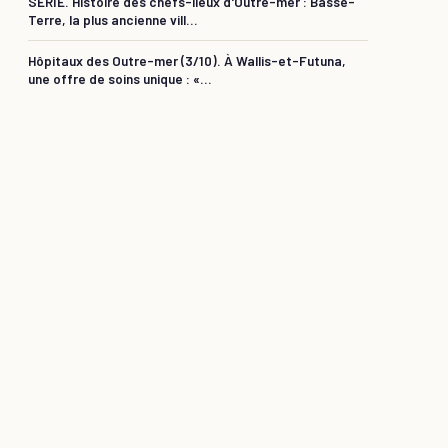
SÉRIE. Histoire des chefs-lieux d'Outre-mer : Basse-
Terre, la plus ancienne vill...
Hôpitaux des Outre-mer (3/10). À Wallis-et-Futuna,
une offre de soins unique : «...