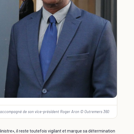
 est accompagné de son vice-président Roger Aron © Outremers 360
Ministre», il reste toutefois vigilant et marque sa détermination