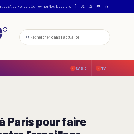
rtises
Nos Héros d'Outre-mer
Nos Dossiers
RADIO
TV
à Paris pour faire