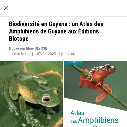
À LA UNE
POLITIQUE
ECONOMIE
SOCIÉTÉ
Biodiversité en Guyane : un Atlas des
Amphibiens de Guyane aux Éditions
Biotope
Publié par Eline ULYSSE
~1 min lecture | le 07/04/2025 - il y a un an
Hôpitaux des Outre-mer (7/10). À Saint-Pierre-
et-Miquelon, « l’isolement rend la télémédecine
indispensable au fonctionnement de l’hôpital »
le 10/08/2026