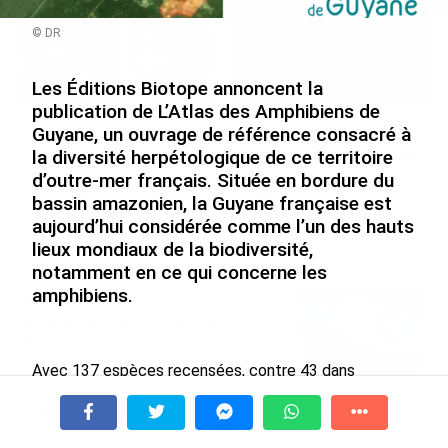
© DR
Les Éditions Biotope annoncent la
publication de L’Atlas des Amphibiens de
Guyane, un ouvrage de référence consacré à
Grandes figures des Outre-
SÉRIE. Histoire des chefs-
mer : Jane et Paulette
lieux d’Outre-mer : Nouméa,
la diversité herpétologique de ce territoire
Nardal, les sœurs
une capitale construite par
d’outre-mer français. Située en bordure du
martiniquaises au cœur du
le bagne, le nickel et le
bassin amazonien, la Guyane française est
mouvement de la négritude
Pacifique
aujourd’hui considérée comme l’un des hauts
le 09/08/2026
le 08/08/2026
lieux mondiaux de la biodiversité,
notamment en ce qui concerne les
amphibiens.
Rapport 2025 de l’Ifremer : un
engagement décisif dans les Outre-
mer
le 07/08/2026
Avec 137 espèces recensées, contre 43 dans
l'hexagone, dont 28 découvertes depuis le début des
De Messi à Trump : l’expérience
années 2000, la Guyane présente une richesse
internationale du Martiniquais Benoît
remarquable. Cette diversité est le fruit d’une histoire
À la une
Tv
Radio
A Propos
Fil Info
Etinof au ...
évolutive ancienne liée à la géographie, au climat et à