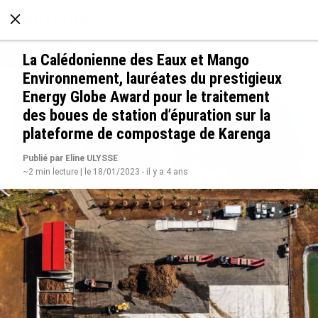
À LA UNE
POLITIQUE
ECONOMIE
SOCIÉTÉ
La Calédonienne des Eaux et Mango
Environnement, lauréates du prestigieux
Energy Globe Award pour le traitement
des boues de station d’épuration sur la
plateforme de compostage de Karenga
Publié par Eline ULYSSE
~2 min lecture | le 18/01/2023 - il y a 4 ans
Grandes figures des Outre-mer : Jane et
Paulette Nardal, les sœurs martiniquaises au
cœur du mouvement de la négritude