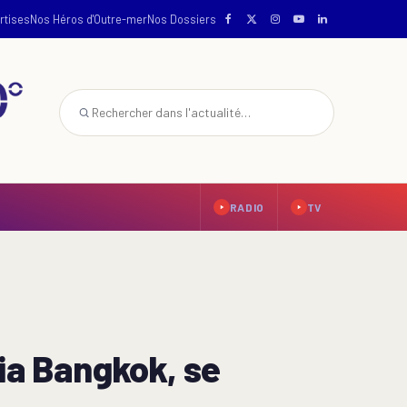
rtises
Nos Héros d'Outre-mer
Nos Dossiers
RADIO
TV
ia Bangkok, se