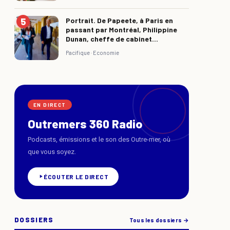
Portrait. De Papeete, à Paris en
passant par Montréal, Philippine
Dunan, cheffe de cabinet...
Pacifique ·
Economie
EN DIRECT
Outremers 360 Radio
Podcasts, émissions et le son des Outre-mer, où
que vous soyez.
ÉCOUTER LE DIRECT
DOSSIERS
Tous les dossiers →