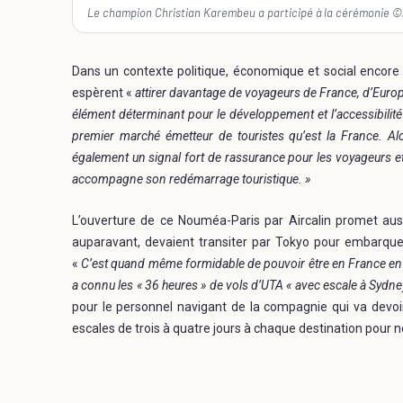
Le champion Christian Karembeu a participé à la cérémonie ©
Dans un contexte politique, économique et social encore di
espèrent «
attirer davantage de voyageurs de France, d’Europ
élément déterminant pour le développement et l’accessibilit
premier marché émetteur de touristes qu’est la France. Alo
également un signal fort de rassurance pour les voyageurs et
accompagne son redémarrage touristique. »
L’ouverture de ce Nouméa-Paris par Aircalin promet aus
auparavant, devaient transiter par Tokyo pour embarquer 
«
C’est quand même formidable de pouvoir être en France en mo
a connu les « 36 heures » de vols d’UTA « avec escale à Sydney
pour le personnel navigant de la compagnie qui va dev
escales de trois à quatre jours à chaque destination pour 