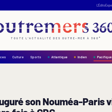
L'Édito
Expe
TOUTE L'ACTUALITÉ DES OUTRE-MER À 360°
nces
Culture
Sports
Atlantique
Indien
Pacifique
nauguré son Nouméa-Paris v