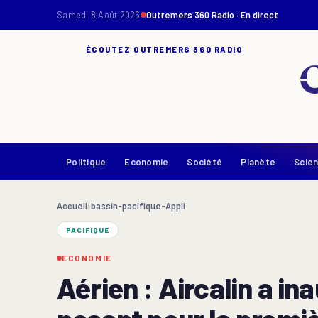
Samedi 8 Août 2026
Outremers 360 Radio · En direct
ÉCOUTEZ OUTREMERS 360 RADIO
Politique
Economie
Société
Planète
Scie
Accueil
›
bassin-pacifique-Appli
PACIFIQUE
ECONOMIE
Aérien : Aircalin a i