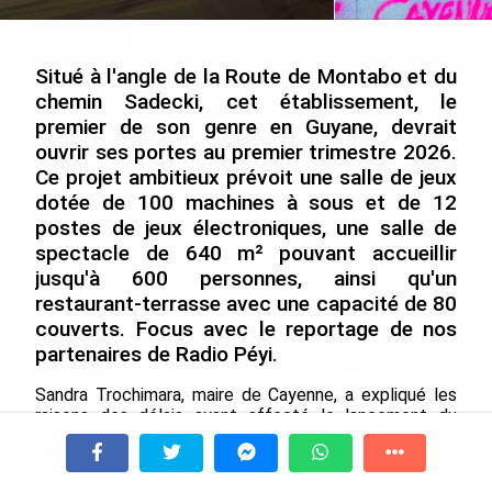
Situé à l'angle de la Route de Montabo et du
chemin Sadecki, cet établissement, le
premier de son genre en Guyane, devrait
Après 5 ans à la SARA aux
En juin 2026, les prix à la
ouvrir ses portes au premier trimestre 2026.
Antilles, Olivier Cotta prend
consommation diminuent à
Ce projet ambitieux prévoit une salle de jeux
la direction générale de la
La Réunion et augmentent à
dotée de 100 machines à sous et de 12
Société Réunionnaise des
Mayotte (Insee)
postes de jeux électroniques, une salle de
Produits Pétroliers
le 04/08/2026
spectacle de 640 m² pouvant accueillir
le 05/08/2026
jusqu'à 600 personnes, ainsi qu'un
restaurant-terrasse avec une capacité de 80
couverts. Focus avec le reportage de nos
INTERVIEW. À Wallis-et-Futuna, un
partenaires de Radio Péyi.
tourisme authentique et durable en
plein essor...
Sandra Trochimara, maire de Cayenne, a expliqué les
le 04/08/2026
raisons des délais ayant affecté le lancement du
projet, soulignant l'impact de la pandémie de Covid-19
Prix à la consommation en juin 2026 :
sur les études initiales
. « Le déroulement d'un projet.
progression en Guadeloupe, recul en
À la une
Tv
Radio
A Propos
La décision, elle a été prise en 2017. [...] Nous avons eu
Fil Info
Guyane...