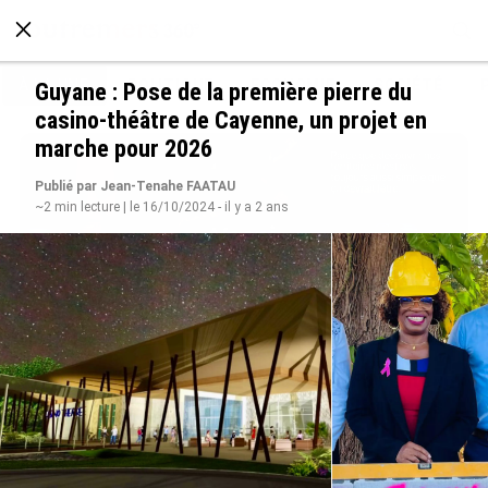
À LA UNE
POLITIQUE
ECONOMIE
SOCIÉTÉ
Guyane : Pose de la première pierre du
casino-théâtre de Cayenne, un projet en
marche pour 2026
Publié par Jean-Tenahe FAATAU
~2 min lecture | le 16/10/2024 - il y a 2 ans
Avec VEENI, le Guadeloupéen Yanis Foy entend
participer au développement touristique des
Outre-mer
le 06/08/2026