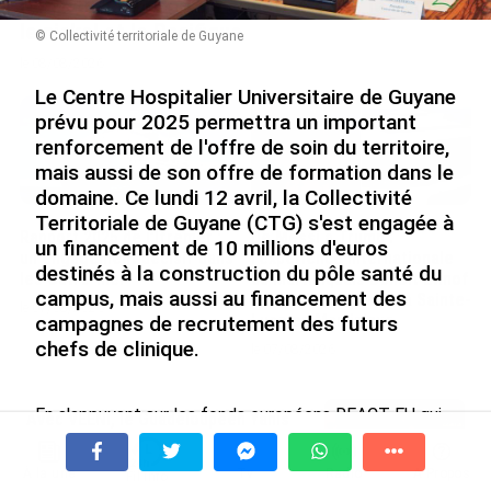
Nouméa, une capitale construite par le bagne,
le nickel et le Pacifique
© Collectivité territoriale de Guyane
le 08/08/2026
Le Centre Hospitalier Universitaire de Guyane
prévu pour 2025 permettra un important
renforcement de l'offre de soin du territoire,
mais aussi de son offre de formation dans le
domaine. Ce lundi 12 avril, la Collectivité
Territoriale de Guyane (CTG) s'est engagée à
Rapport 2025 de l’Ifremer :
De Messi à Trump :
un financement de 10 millions d'euros
un engagement décisif dans
l’expérience internationale
destinés à la construction du pôle santé du
les Outre-mer
du Martiniquais Benoît Etinof
campus, mais aussi au financement des
au service du Karibea Sainte-
le 07/08/2026
Luce en Martinique
campagnes de recrutement des futurs
chefs de clinique.
le 07/08/2026
En s'appuyant sur les fonds européens REACT-EU qui
Avec VEENI, le Guadeloupéen Yanis
lui sont réservés, la CTG a signé une lettre d'intention
Foy entend participer au
ce lundi 12 avril 2021, s'engageant au financement de
développement tourist...
À la une
Tv
Radio
A Propos
deux enjeux d'importance pour le futur CHU. Sur les 10
Fil Info
le 06/08/2026