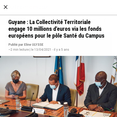
À LA UNE
POLITIQUE
ECONOMIE
SOCIÉTÉ
Guyane : La Collectivité Territoriale
engage 10 millions d'euros via les fonds
européens pour le pôle Santé du Campus
Publié par Eline ULYSSE
~2 min lecture | le 13/04/2021 - il y a 5 ans
SÉRIE. Histoire des chefs-lieux d’Outre-mer :