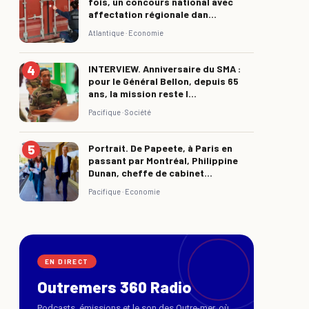
fois, un concours national avec
affectation régionale dan...
Atlantique ·
Economie
INTERVIEW. Anniversaire du SMA :
pour le Général Bellon, depuis 65
ans, la mission reste l...
Pacifique ·
Société
Portrait. De Papeete, à Paris en
passant par Montréal, Philippine
Dunan, cheffe de cabinet...
Pacifique ·
Economie
EN DIRECT
Outremers 360 Radio
Podcasts, émissions et le son des Outre-mer, où