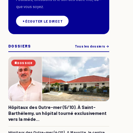
que vous soyez.
ÉCOUTER LE DIRECT
DOSSIERS
Tous les dossiers →
DOSSIER
Hôpitaux des Outre-mer (5/10). À Saint-
Barthélemy, un hôpital tourné exclusivement
vers la méde...
Hôpitaux des Outre-mer (4/10). A Mayotte, le centre