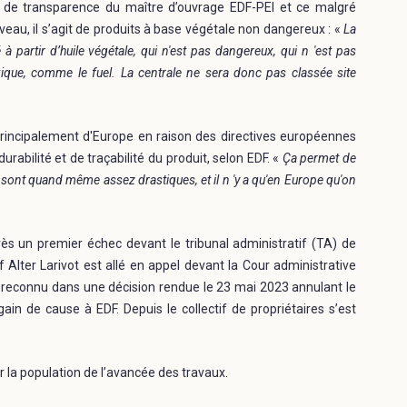
ue de transparence du maître d’ouvrage EDF-PEI et ce malgré
eau, il s’agit de produits à base végétale non dangereux : «
La
partir d’huile végétale, qui n'est pas dangereux, qui n 'est pas
ique, comme le fuel. La centrale ne sera donc pas classée site
rincipalement d'Europe en raison des directives européennes
abilité et de traçabilité du produit, selon EDF. «
Ça permet de
s sont quand même assez drastiques, et il n 'y a qu'en Europe qu'on
Après un premier échec devant le tribunal administratif (TA) de
f Alter Larivot est allé en appel devant la Cour administrative
été reconnu dans une décision rendue le 23 mai 2023 annulant le
de cause à EDF. Depuis le collectif de propriétaires s’est
r la population de l’avancée des travaux.