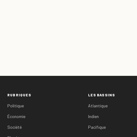
RUBRIQUES
LES BASSINS
Politique
Atlantique
Économie
Indien
Société
Pacifique