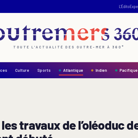
L'Édito
Expe
TOUTE L'ACTUALITÉ DES OUTRE-MER À 360°
nces
Culture
Sports
Atlantique
Indien
Pacifique
les travaux de l’oléoduc de