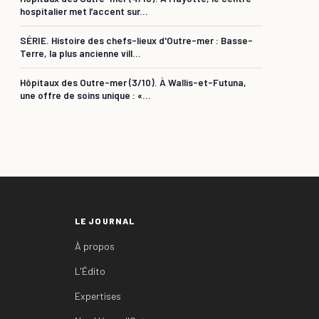
hospitalier met l’accent sur...
SÉRIE. Histoire des chefs-lieux d'Outre-mer : Basse-
Terre, la plus ancienne vill...
Hôpitaux des Outre-mer (3/10). À Wallis-et-Futuna,
une offre de soins unique : «...
LE JOURNAL
À propos
L'Édito
Expertises