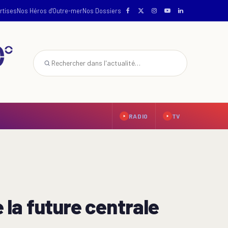
rtises
Nos Héros d'Outre-mer
Nos Dossiers
RADIO
TV
 la future centrale