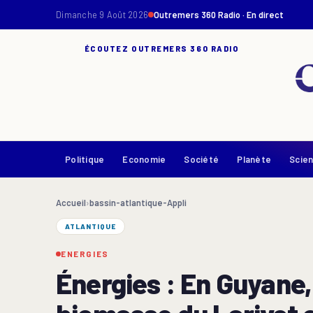
Dimanche 9 Août 2026
Outremers 360 Radio · En direct
ÉCOUTEZ OUTREMERS 360 RADIO
Politique
Economie
Société
Planète
Scie
Accueil
›
bassin-atlantique-Appli
ATLANTIQUE
ENERGIES
Énergies : En Guyane, 