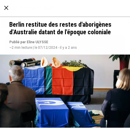
À LA UNE
POLITIQUE
ECONOMIE
SOCIÉTÉ
Berlin restitue des restes d'aborigènes
d'Australie datant de l'époque coloniale
Publié par Eline ULYSSE
~2 min lecture | le 07/12/2024 - il y a 2 ans
Avec VEENI, le Guadeloupéen Yanis Foy entend
participer au développement touristique des
Outre-mer
le 06/08/2026