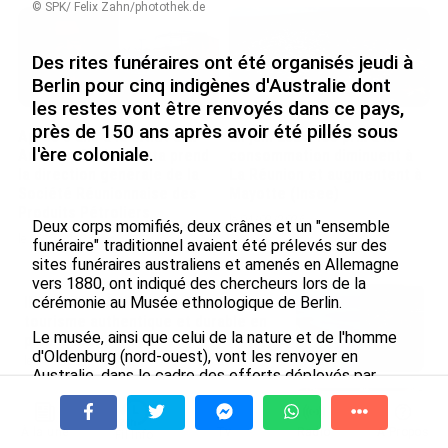
© SPK/ Felix Zahn/photothek.de
Des rites funéraires ont été organisés jeudi à
Berlin pour cinq indigènes d'Australie dont
les restes vont être renvoyés dans ce pays,
près de 150 ans après avoir été pillés sous
Après 5 ans à la SARA aux
En juin 2026, les prix à la
l'ère coloniale.
Antilles, Olivier Cotta prend
consommation diminuent à
la direction générale de la
La Réunion et augmentent à
Société Réunionnaise des
Mayotte (Insee)
Produits Pétroliers
le 04/08/2026
Deux corps momifiés, deux crânes et un "ensemble
le 05/08/2026
funéraire" traditionnel avaient été prélevés sur des
sites funéraires australiens et amenés en Allemagne
vers 1880, ont indiqué des chercheurs lors de la
cérémonie au Musée ethnologique de Berlin.
INTERVIEW. À Wallis-et-Futuna, un
tourisme authentique et durable en
Le musée, ainsi que celui de la nature et de l'homme
plein essor...
d'Oldenburg (nord-ouest), vont les renvoyer en
le 04/08/2026
Australie, dans le cadre des efforts déployés par
Berlin pour réparer les crimes commis pendant l'ère
Prix à la consommation en juin 2026 :
coloniale.
progression en Guadeloupe, recul en
À la une
Tv
Radio
A Propos
Fil Info
Guyane...