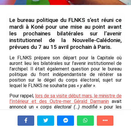
le 09/08/2026
Le bureau politique du FLNKS s’est réuni ce
mardi à Koné pour une mise au point avant
les prochaines bilatérales sur l’avenir
institutionnel de la Nouvelle-Calédonie,
prévues du 7 au 15 avril prochain à Paris.
SÉRIE. Histoire des chefs-
Rapport 2025 de l’Ifremer :
lieux d’Outre-mer : Nouméa,
un engagement décisif dans
Le FLNKS prépare son départ pour la Capitale où
une capitale construite par
les Outre-mer
auront lieu les bilatérales sur l’avenir institutionnel de
le bagne, le nickel et le
l’archipel. Il était également question pour le bureau
le 07/08/2026
Pacifique
politique du front indépendantiste de réitérer sa
position sur le dégel du corps électoral, sujet sur
le 08/08/2026
lequel le FLNKS ne souhaite pas
« y aller
».
Pour rappel,
lors de sa visite début mars, le ministre de
De Messi à Trump : l’expérience
l’Intérieur et des Outre-mer Gérald Darmanin
avait
internationale du Martiniquais Benoît
annoncé un «
corps électoral (…) modifié
» pour les
Etinof au ...
provinciales de 2024. «
Ce corps électoral doit être
le 07/08/2026
dégelé
», avait-il insisté, se disant toutefois «
pas
favorable à l’ouverture générale
». «
Il ne s’agit pas de
À la une
Tv
Radio
A Propos
Fil Info
faire n’importe quoi, nous recherchons un accord
Avec VEENI, le Guadeloupéen Yanis