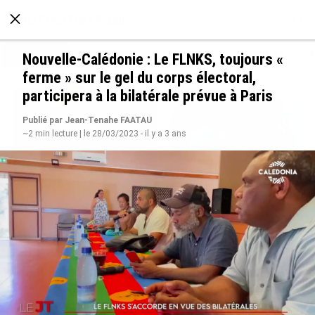
À LA UNE
POLITIQUE
ECONOMIE
SOCIÉTÉ
Nouvelle-Calédonie : Le FLNKS, toujours «
ferme » sur le gel du corps électoral,
participera à la bilatérale prévue à Paris
Publié par Jean-Tenahe FAATAU
~2 min lecture | le 28/03/2023 - il y a 3 ans
Grandes figures des Outre-mer : Jane et
Paulette Nardal, les sœurs martiniquaises au
cœur du mouvement de la négritude