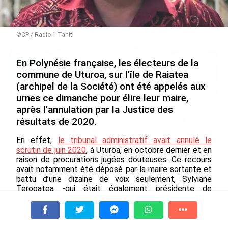
Nouméa, une capitale construite par le bagne,
le nickel et le Pacifique
le 08/08/2026
©CP / Radio 1 Tahiti
En Polynésie française, les électeurs de la
commune de Uturoa, sur l’île de Raiatea
(archipel de la Société) ont été appelés aux
urnes ce dimanche pour élire leur maire,
après l’annulation par la Justice des
Rapport 2025 de l’Ifremer :
De Messi à Trump :
un engagement décisif dans
l’expérience internationale
résultats de 2020.
les Outre-mer
du Martiniquais Benoît Etinof
au service du Karibea Sainte-
En effet,
le tribunal administratif avait annulé le
le 07/08/2026
Luce en Martinique
scrutin de juin 2020
, à Uturoa, en octobre dernier et en
raison de procurations jugées douteuses. Ce recours
le 07/08/2026
avait notamment été déposé par la maire sortante et
battu d’une dizaine de voix seulement, Sylviane
Terooatea -qui était également présidente de
Avec VEENI, le Guadeloupéen Yanis
l’ACCD’OM-. Matahi Brotherson, élu maire après un
Foy entend participer au
mandat de 12 ans de Sylviane Terooatea, avait alors
développement tourist...
dû laisser son siège de maire.
À la une
Tv
Radio
A Propos
Fil Info
le 06/08/2026