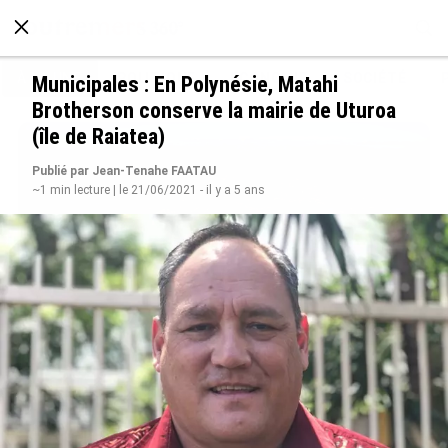
À LA UNE
POLITIQUE
ECONOMIE
SOCIÉTÉ
Municipales : En Polynésie, Matahi
Brotherson conserve la mairie de Uturoa
(île de Raiatea)
Publié par Jean-Tenahe FAATAU
~1 min lecture | le 21/06/2021 - il y a 5 ans
SÉRIE. Histoire des chefs-lieux d’Outre-mer :