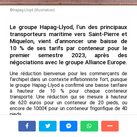
le 09/08/2026
©Hapag-Lloyd (Illustration)
Le groupe Hapag-Llyod, l’un des principaux
transporteurs maritime vers Saint-Pierre et
Miquelon, vient d’annoncer une baisse de
10 % de ses tarifs par conteneur pour le
SÉRIE. Histoire des chefs-
Rapport 2025 de l’Ifremer :
premier semestre 2023, après des
lieux d’Outre-mer : Nouméa,
un engagement décisif dans
négociations avec le groupe Alliance Europe.
une capitale construite par
les Outre-mer
le bagne, le nickel et le
le 07/08/2026
Une réduction bienvenue pour les commerçants de
Pacifique
l’archipel dans un contexte inflationniste fort, puisque
le 08/08/2026
le groupe Hapag-Llyod a confirmé une baisse tarifaire
à hauteur de 10 % pour chaque conteneur
transporté. Une réduction qui se mesure à hauteur
de 620 euros pour un conteneur de 20 pieds, ou
De Messi à Trump : l’expérience
encore de 1000€ pour un conteneur frigorifique de 40
internationale du Martiniquais Benoît
pieds.
Etinof au ...
le 07/08/2026
Au micro de Saint-Pierre et Miquelon la 1ère,
Valérie Chemla, Directrice Alliance Europe, détaille le
À la une
Tv
Radio
A Propos
Fil Info
Avec VEENI, le Guadeloupéen Yanis
processus qui a mené à ce geste de la part du