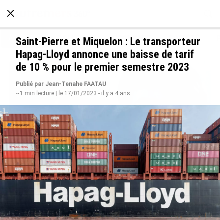
À LA UNE
POLITIQUE
ECONOMIE
SOCIÉTÉ
Saint-Pierre et Miquelon : Le transporteur
Hapag-Lloyd annonce une baisse de tarif
de 10 % pour le premier semestre 2023
Publié par Jean-Tenahe FAATAU
~1 min lecture | le 17/01/2023 - il y a 4 ans
Grandes figures des Outre-mer : Jane et
Paulette Nardal, les sœurs martiniquaises au
cœur du mouvement de la négritude