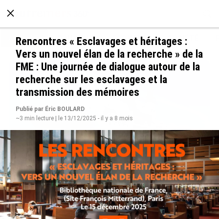
À LA UNE
POLITIQUE
ECONOMIE
SOCIÉTÉ
Rencontres « Esclavages et héritages :
Vers un nouvel élan de la recherche » de la
FME : Une journée de dialogue autour de la
recherche sur les esclavages et la
transmission des mémoires
Publié par Éric BOULARD
~3 min lecture | le 13/12/2025 - il y a 8 mois
Rapport 2025 de l’Ifremer : un engagement
décisif dans les Outre-mer
le 07/08/2026