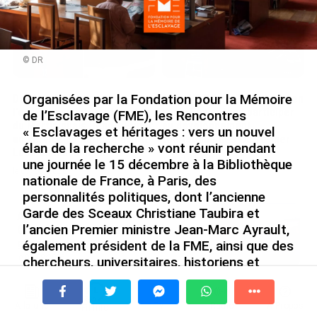
© DR
Organisées par la Fondation pour la Mémoire
De Messi à Trump :
Avec VEENI, le Guadeloupéen
l’expérience internationale
Yanis Foy entend participer
de l’Esclavage (FME), les Rencontres
du Martiniquais Benoît Etinof
au développement
« Esclavages et héritages : vers un nouvel
au service du Karibea Sainte-
touristique des Outre-mer
élan de la recherche » vont réunir pendant
Luce en Martinique
le 06/08/2026
une journée le 15 décembre à la Bibliothèque
le 07/08/2026
nationale de France, à Paris, des
personnalités politiques, dont l’ancienne
Garde des Sceaux Christiane Taubira et
Après 5 ans à la SARA aux Antilles,
l’ancien Premier ministre Jean-Marc Ayrault,
Olivier Cotta prend la direction
générale de...
également président de la FME, ainsi que des
le 05/08/2026
chercheurs, universitaires, historiens et
membres de la Fondation. Objectif : faire le
En juin 2026, les prix à la
point sur les avancées de la recherche,
consommation diminuent à
À la une
Tv
Radio
A Propos
envisager les défis de ce champ d’étude et
Fil Info
La Réunion et augmentent à ...