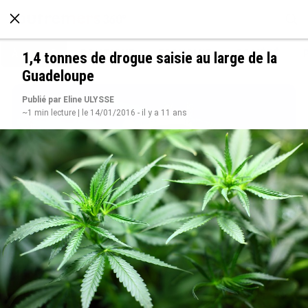
À LA UNE
POLITIQUE
ECONOMIE
SOCIÉTÉ
1,4 tonnes de drogue saisie au large de la
Guadeloupe
Publié par Eline ULYSSE
~1 min lecture | le 14/01/2016 - il y a 11 ans
Rapport 2025 de l’Ifremer : un engagement
décisif dans les Outre-mer
le 07/08/2026