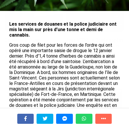
Les services de douanes et la police judiciaire ont
mis la main sur près d’une tonne et demi de
cannabis.
De Messi à Trump :
Avec VEENI, le Guadeloupéen
Gros coup de filet pour les forces de l’ordre qui ont
l’expérience internationale
Yanis Foy entend participer
opéré une importante saisie de drogue le 12 janvier
du Martiniquais Benoît Etinof
au développement
dernier. Près d’1,4 tonne d’herbes de cannabis a ainsi
au service du Karibea Sainte-
touristique des Outre-mer
été récupéré à bord d’une saintoise. L’embarcation a
Luce en Martinique
le 06/08/2026
été arraisonnée au large de la Guadeloupe, non loin de
le 07/08/2026
la Dominique. A bord, six hommes originaires de l’île de
Saint-Vincent. Ces personnes sont actuellement selon
le France-Antilles en cours de présentation devant un
Après 5 ans à la SARA aux Antilles,
magistrat siégeant à la Jirs (juridiction interrégionale
Olivier Cotta prend la direction
spécialisée) de Fort-de-France, en Martinique. Cette
générale de...
opération a été menée conjointement par les services
de douanes et la police judiciaire. Une enquête est en
le 05/08/2026
cours d’investigations par l’antenne de
l’Ocrtis
(office
central pour la répression du trafic illicite de
En juin 2026, les prix à la
stupéfiants) pour déterminer le commanditaire de ce
consommation diminuent à
À la une
Tv
Radio
A Propos
Fil Info
convoi afin de démanteler ce réseau de traffic de
La Réunion et augmentent à ...