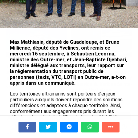
Nouméa, une capitale construite par le bagne,
le nickel et le Pacifique
le 08/08/2026
Max Mathiasin, député de Guadeloupe, et Bruno
Millienne, député des Yvelines, ont remis ce
mercredi 16 septembre, à Sébastien Lecornu,
ministre des Outre-mer, et Jean-Baptiste Djebbari,
ministre délégué aux transports, leur rapport sur
Rapport 2025 de l’Ifremer :
De Messi à Trump :
la réglementation du transport public de
un engagement décisif dans
l’expérience internationale
personnes (taxis, VTC, LOTI) en Outre-mer, a-t-on
les Outre-mer
du Martiniquais Benoît Etinof
appris dans un communiqué.
au service du Karibea Sainte-
le 07/08/2026
Luce en Martinique
Les territoires ultramarins sont porteurs d’enjeux
le 07/08/2026
particuliers auxquels doivent répondre des solutions
différenciées et adaptées à chaque territoire. Ainsi,
conformément aux engagements pris durant les
débats autour de la Loi d’Orientation des Mobilités
Avec VEENI, le Guadeloupéen Yanis
(LOM), le Gouvernement a confié le 28 février dernier
Foy entend participer au
une mission aux députés Mathiasin et Millienne sur le
développement tourist...
À la une
Tv
Radio
A Propos
cadre spécifique au sein duquel les prestations de
Fil Info
le 06/08/2026