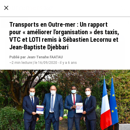
À LA UNE
POLITIQUE
ECONOMIE
SOCIÉTÉ
Transports en Outre-mer : Un rapport
pour « améliorer l’organisation » des taxis,
VTC et LOTI remis à Sébastien Lecornu et
Jean-Baptiste Djebbari
Publié par Jean-Tenahe FAATAU
~2 min lecture | le 16/09/2020 - il y a 6 ans
SÉRIE. Histoire des chefs-lieux d’Outre-mer :